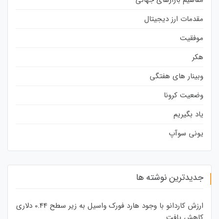
مقدمات ارز دیجیتال
موفقیت
هکر
وبینار های هفتگی
وضعیت کرونا
یاد بگیریم
یونی سوآپ
جدیدترین نوشته ها
ارزش کاردانو با وجود هارد فورک واسیل به زیر سطح 0.44 دلاری
کاهش یافت