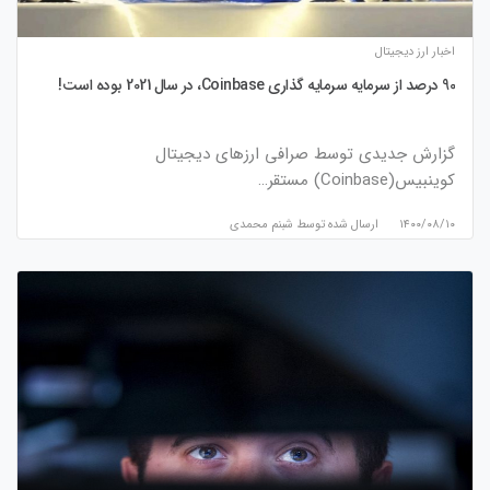
اخبار ارز دیجیتال
90 درصد از سرمایه سرمایه گذاری Coinbase، در سال 2021 بوده است!
گزارش جدیدی توسط صرافی ارزهای دیجیتال
کوینبیس(Coinbase) مستقر…
۱۴۰۰/۰۸/۱۰
ارسال شده توسط
شبنم محمدی