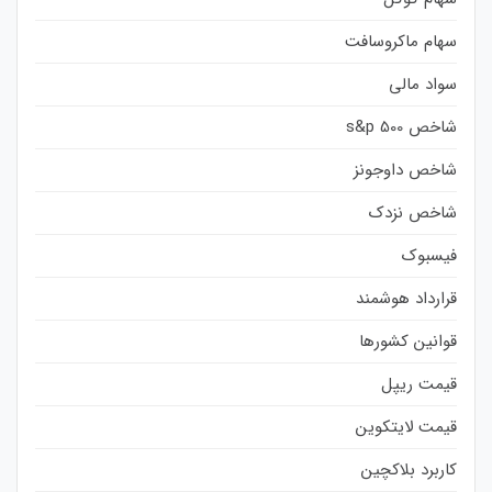
سهام ماکروسافت
سواد مالی
شاخص s&p 500
شاخص داوجونز
شاخص نزدک
فیسبوک
قرارداد هوشمند
قوانین کشورها
قیمت ریپل
قیمت لایتکوین
کاربرد بلاکچین