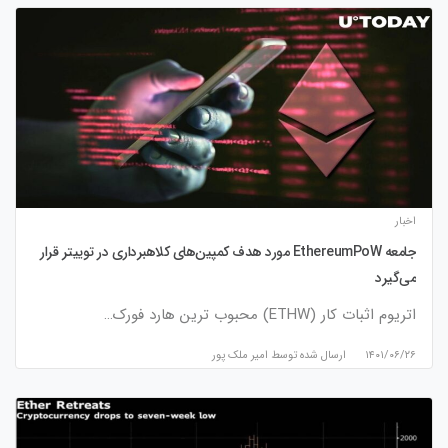
اخبار
جامعه EthereumPoW مورد هدف کمپین‌های کلاهبرداری در توییتر قرار
می‌گیرد
اتریوم اثبات کار (ETHW) محبوب ترین هارد فورک…
۱۴۰۱/۰۶/۲۶
ارسال شده توسط
امیر ملک پور