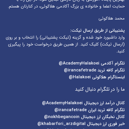
حمایت اعضا و خانواده ی بزرگ آکادمی هلاکوئی، در کنارتان هستم.
محمد هلاکوئی
پشتیبانی از طریق ارسال تیکت:
وارد داشبورد خود شده و گزینه (
تیکت پشتیبانی
) را انتخاب و بر روی
(
ارسال تیکت
) کلیک کنید. از همین طریق درخواست خود را پیگیری
کنید.
تلگرام آکادمی
AcademyHalakoei@
تلگرام کافه ترید
irancafetrade@
اینستاگرام هلاکوئی
Halakoei@
ما را در تلگرام دنبال کنید
کانال درآمد ارز دیجیتال
AcademyHalakoei@
تلگرام کافه ترید ایران
irancafetrade@
کانال نخبگان ارز دیجیتال
nokhbegancoin@
خبر فوری ارز دیجیتال
khabarfori_arzdigital@