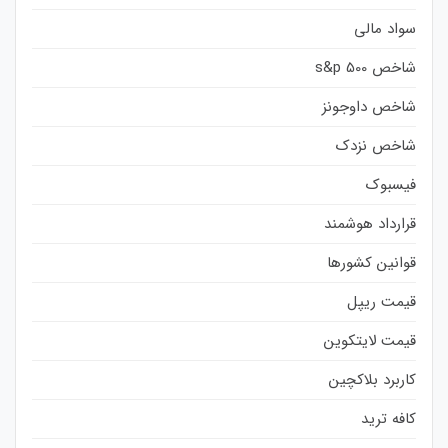
سواد مالی
شاخص s&p 500
شاخص داوجونز
شاخص نزدک
فیسبوک
قرارداد هوشمند
قوانین کشورها
قیمت ریپل
قیمت لایتکوین
کاربرد بلاکچین
کافه ترید