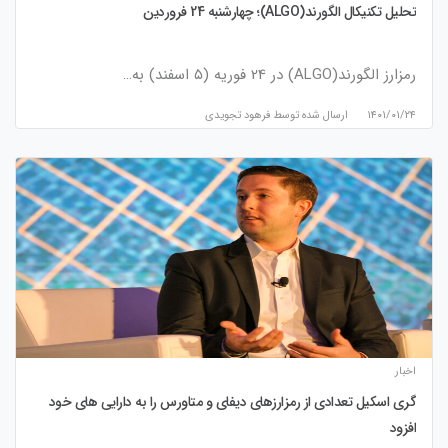
تحلیل تکنیکال الگورند(ALGO)؛ چهارشنبه 24 فروردین
رمزارز الگورند(ALGO) در 24 فوریه (۵ اسفند) به…
۱۴۰۱/۰۱/۲۴
ارسال شده توسط
فرهود تجویدی
اخبار
گری اسکیل تعدادی از رمزارزهای دیفای و متاورس را به دارایی های خود
افزود