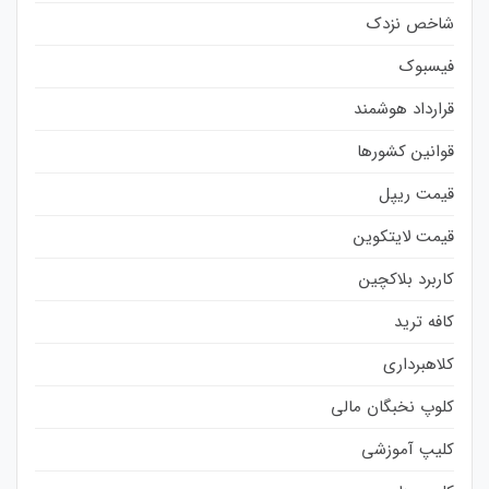
شاخص نزدک
فیسبوک
قرارداد هوشمند
قوانین کشورها
قیمت ریپل
قیمت لایتکوین
کاربرد بلاکچین
کافه ترید
کلاهبرداری
کلوپ نخبگان مالی
کلیپ آموزشی