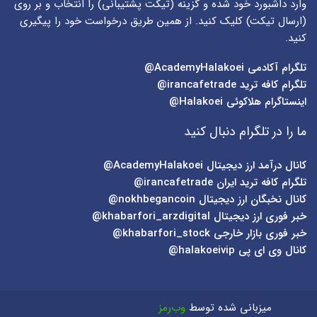
وارد داشبورد خود شده و گزینه (
تیکت پشتیبانی
) را انتخاب و بر روی
(
ارسال تیکت
) کلیک کنید. از همین طریق درخواست خود را پیگیری
کنید.
تلگرام آکادمی
AcademyHalakoei@
تلگرام کافه ترید
irancafetrade@
اینستاگرام هلاکوئی
Halakoei@
ما را در تلگرام دنبال کنید
کانال درآمد ارز دیجیتال
AcademyHalakoei@
تلگرام کافه ترید ایران
irancafetrade@
کانال نخبگان ارز دیجیتال
nokhbegancoin@
خبر فوری ارز دیجیتال
khabarfori_arzdigital@
خبر فوری بازار خارجی
khabarfori_stock@
کانال وی ای پی
halakoeivip@
میزبانی شده توسط
وب‌رمز