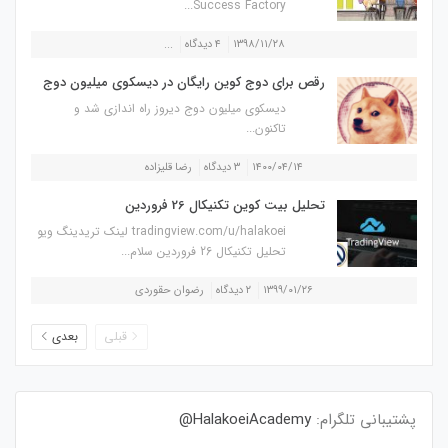
Success Factory...
۱۳۹۸/۱۱/۲۸
۴ دیدگاه
...
رقص برای دوج کوین رایگان در دیسکوی میلیون دوج
دیسکوی میلیون دوج دیروز راه اندازی شد و
تاکنون...
۱۴۰۰/۰۴/۱۴
۳ دیدگاه
رضا قلیزاده
تحلیل بیت کوین تکنیکال 26 فروردین
tradingview.com/u/halakoei لینک تریدینگ ویو
تحلیل تکنیکال 26 فروردین سلام...
۱۳۹۹/۰۱/۲۶
۲ دیدگاه
رضوان حقوردی
قبلی
بعدی
پشتیبانی تلگرام:
HalakoeiAcademy@