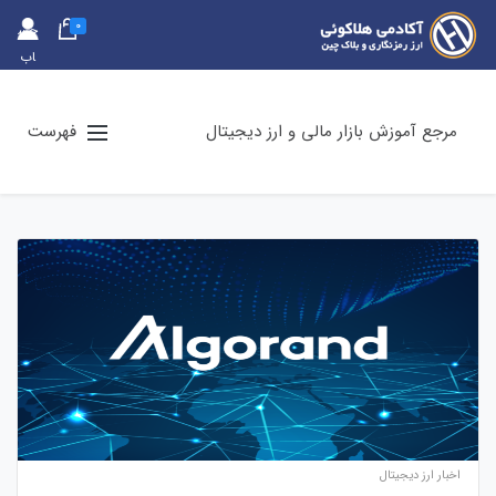
0
حس
اب
کارب
ری
مرجع آموزش بازار مالی و ارز دیجیتال
فهرست
اخبار ارز دیجیتال