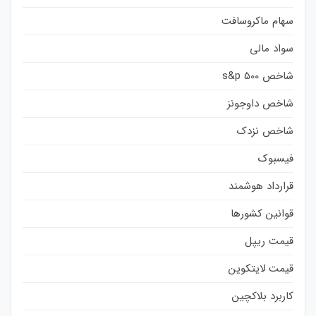
سهام ماکروسافت
سواد مالی
شاخص s&p 500
شاخص داوجونز
شاخص نزدک
فیسبوک
قرارداد هوشمند
قوانین کشورها
قیمت ریپل
قیمت لایتکوین
کاربرد بلاکچین