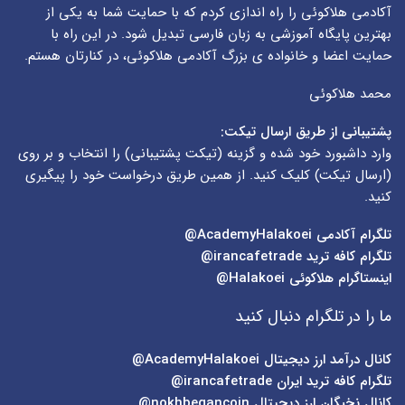
آکادمی هلاکوئی را راه اندازی کردم که با حمایت شما به یکی از
بهترین پایگاه آموزشی به زبان فارسی تبدیل شود. در این راه با
حمایت اعضا و خانواده ی بزرگ آکادمی هلاکوئی، در کنارتان هستم.
محمد هلاکوئی
پشتیبانی از طریق ارسال تیکت:
وارد داشبورد خود شده و گزینه (
تیکت پشتیبانی
) را انتخاب و بر روی
(
ارسال تیکت
) کلیک کنید. از همین طریق درخواست خود را پیگیری
کنید.
تلگرام آکادمی
AcademyHalakoei@
تلگرام کافه ترید
irancafetrade@
اینستاگرام هلاکوئی
Halakoei@
ما را در تلگرام دنبال کنید
کانال درآمد ارز دیجیتال
AcademyHalakoei@
تلگرام کافه ترید ایران
irancafetrade@
کانال نخبگان ارز دیجیتال
nokhbegancoin@