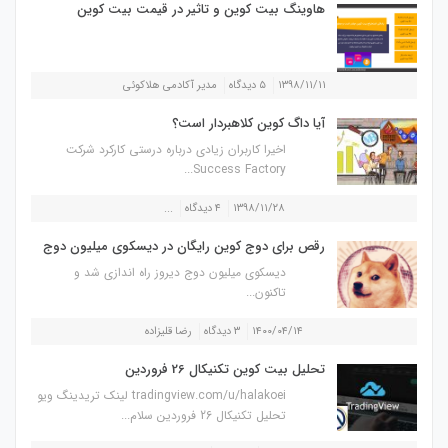
هاوینگ بیت کوین و تاثیر در قیمت بیت کوین
۱۳۹۸/۱۱/۱۱
۵ دیدگاه
مدیر آکادمی هلاکوئی
آیا داگ کوین کلاهبردار است؟
اخیرا کاربران زیادی درباره درستی کارکرد شرکت
Success Factory...
۱۳۹۸/۱۱/۲۸
۴ دیدگاه
...
رقص برای دوج کوین رایگان در دیسکوی میلیون دوج
دیسکوی میلیون دوج دیروز راه اندازی شد و
تاکنون...
۱۴۰۰/۰۴/۱۴
۳ دیدگاه
رضا قلیزاده
تحلیل بیت کوین تکنیکال 26 فروردین
tradingview.com/u/halakoei لینک تریدینگ ویو
تحلیل تکنیکال 26 فروردین سلام...