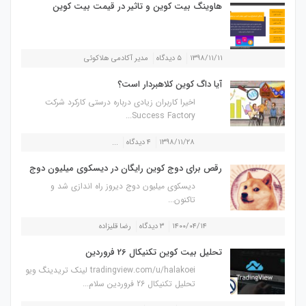
هاوینگ بیت کوین و تاثیر در قیمت بیت کوین
۱۳۹۸/۱۱/۱۱
۵ دیدگاه
مدیر آکادمی هلاکوئی
آیا داگ کوین کلاهبردار است؟
اخیرا کاربران زیادی درباره درستی کارکرد شرکت
Success Factory...
۱۳۹۸/۱۱/۲۸
۴ دیدگاه
...
رقص برای دوج کوین رایگان در دیسکوی میلیون دوج
دیسکوی میلیون دوج دیروز راه اندازی شد و
تاکنون...
۱۴۰۰/۰۴/۱۴
۳ دیدگاه
رضا قلیزاده
تحلیل بیت کوین تکنیکال 26 فروردین
tradingview.com/u/halakoei لینک تریدینگ ویو
تحلیل تکنیکال 26 فروردین سلام...