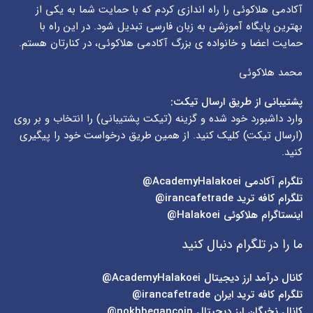
آکادمی هلاکوئی را راه اندازی کردم که با حمایت شما به یکی از
بهترین پایگاه آموزشی به زبان فارسی تبدیل شود. در این راه با
حمایت اعضا و خانواده ی بزرگ آکادمی هلاکوئی، در کنارتان هستم.
محمد هلاکوئی
پشتیبانی از طریق ارسال تیکت:
وارد داشبورد خود شده و گزینه (
تیکت پشتیبانی
) را انتخاب و بر روی
(
ارسال تیکت
) کلیک کنید. از همین طریق درخواست خود را پیگیری
کنید.
تلگرام آکادمی
AcademyHalakoei@
تلگرام کافه ترید
irancafetrade@
اینستاگرام هلاکوئی
Halakoei@
ما را در تلگرام دنبال کنید
کانال درآمد ارز دیجیتال
AcademyHalakoei@
تلگرام کافه ترید ایران
irancafetrade@
کانال نخبگان ارز دیجیتال
nokhbegancoin@