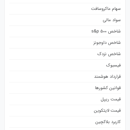
سهام ماکروسافت
سواد مالی
شاخص s&p 500
شاخص داوجونز
شاخص نزدک
فیسبوک
قرارداد هوشمند
قوانین کشورها
قیمت ریپل
قیمت لایتکوین
کاربرد بلاکچین