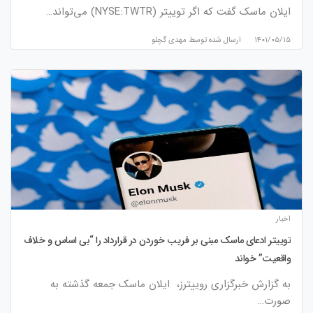
ایلان ماسک گفت که اگر توییتر (NYSE:TWTR) می‌تواند…
۱۴۰۱/۰۵/۱۵
ارسال شده توسط
مهدی گچلو
اخبار
توییتر ادعای ماسک مبنی بر فریب خوردن در قرارداد را “بی اساس و خلاف
واقعیت” خواند
به گزارش خبرگزاری روییترز، ایلان ماسک جمعه گذشته به
صورت…