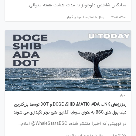
میانگین شاخص داوجونز به مدت هشت هفته متوالی…
۱۴۰۱/۰۳/۰۲
ارسال شده توسط
مهدی گچلو
اخبار
رمزارزهای DOGE ،SHIB ،MATIC ،ADA ،LINK و DOT توسط بزرگترین
کیف پول های BSC به عنوان سرمایه گذاری های برتر نگهداری می شوند
در توییتی که اخیرا منتشر شده، WhaleStatsBSC@ اعلام…
۱۴۰۰/۱۱/۳۰
ارسال شده توسط
امیر ملک پور