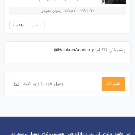
۱۳۹۹/۰۱/۲۶
۲ دیدگاه
رضوان حقوردی
قبلی
بعدی
پشتیبانی تلگرام:
HalakoeiAcademy@
من عاشق دنیای ارز رمز و بلاک چین هستم، دنیای بسیار پرسود ولی