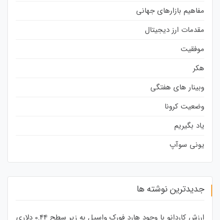
مفاهیم بازارهای جهانی
مقدمات ارز دیجیتال
موفقیت
هکر
وبینار های هفتگی
وضعیت کرونا
یاد بگیریم
یونی سوآپ
جدیدترین نوشته ها
ارزش کاردانو با وجود هارد فورک واسیل به زیر سطح 0.44 دلاری