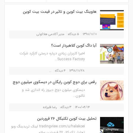
هاوینگ بیت کوین و تاثیر در قیمت بیت کوین
۱۳۹۸/۱۱/۱۱
۵ دیدگاه
مدیر آکادمی هلاکوئی
آیا داگ کوین کلاهبردار است؟
اخیرا کاربران زیادی درباره درستی کارکرد شرکت
Success Factory...
۱۳۹۸/۱۱/۲۸
۴ دیدگاه
...
رقص برای دوج کوین رایگان در دیسکوی میلیون دوج
دیسکوی میلیون دوج دیروز راه اندازی شد و
تاکنون...
۱۴۰۰/۰۴/۱۴
۳ دیدگاه
رضا قلیزاده
تحلیل بیت کوین تکنیکال 26 فروردین
tradingview.com/u/halakoei لینک تریدینگ ویو
تحلیل تکنیکال 26 فروردین سلام...