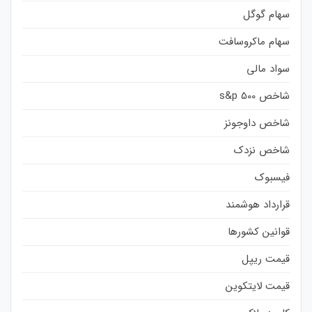
سهام گوگل
سهام ماکروسافت
سواد مالی
شاخص s&p 500
شاخص داوجونز
شاخص نزدک
فیسبوک
قرارداد هوشمند
قوانین کشورها
قیمت ریپل
قیمت لایتکوین