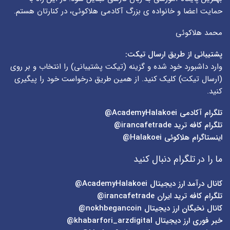
حمایت اعضا و خانواده ی بزرگ آکادمی هلاکوئی، در کنارتان هستم.
محمد هلاکوئی
پشتیبانی از طریق ارسال تیکت:
وارد داشبورد خود شده و گزینه (
تیکت پشتیبانی
) را انتخاب و بر روی
(
ارسال تیکت
) کلیک کنید. از همین طریق درخواست خود را پیگیری
کنید.
تلگرام آکادمی
AcademyHalakoei@
تلگرام کافه ترید
irancafetrade@
اینستاگرام هلاکوئی
Halakoei@
ما را در تلگرام دنبال کنید
کانال درآمد ارز دیجیتال
AcademyHalakoei@
تلگرام کافه ترید ایران
irancafetrade@
کانال نخبگان ارز دیجیتال
nokhbegancoin@
خبر فوری ارز دیجیتال
khabarfori_arzdigital@