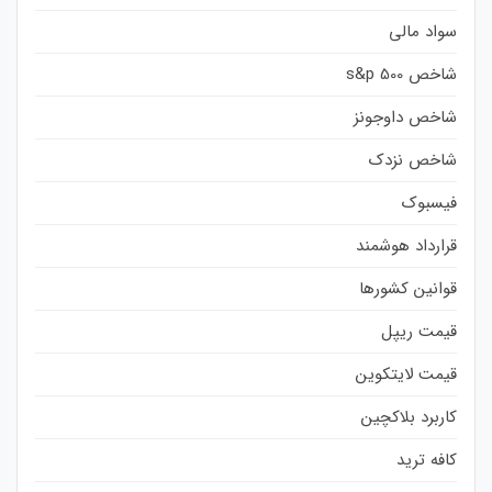
سواد مالی
شاخص s&p 500
شاخص داوجونز
شاخص نزدک
فیسبوک
قرارداد هوشمند
قوانین کشورها
قیمت ریپل
قیمت لایتکوین
کاربرد بلاکچین
کافه ترید