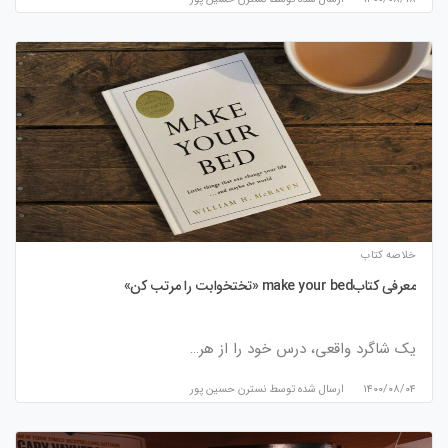
خلاصه کتاب
معرفی کتابmake your bed «تختخوابت را مرتب کن»
یک شاگرد واقعی، درس خود را از هر…
۱۴۰۰/۰۸/۰۴
ارسال شده توسط
نسترن حسین پور