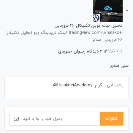
تحلیل بیت کوین تکنیکال 26 فروردین
tradingview.com/u/halakoei لینک تریدینگ ویو تحلیل تکنیکال
26 فروردین سلام...
۱۳۹۹/۰۱/۲۶
۲ دیدگاه
رضوان حقوردی
قبلی
بعدی
پشتیبانی تلگرام:
HalakoeiAcademy@