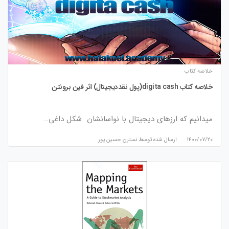
خلاصه کتاب
خلاصه کتاب digita cash(پول نقددیجیتال) اثر فین برونتن
میدانیم که ارزهای دیجیتال با نواسانشان شکل داغی…
۱۴۰۰/۰۷/۲۰
ارسال شده توسط
نسترن حسین پور