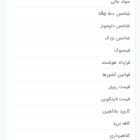
سواد مالی
شاخص s&p 500
شاخص داوجونز
شاخص نزدک
فیسبوک
قرارداد هوشمند
قوانین کشورها
قیمت ریپل
قیمت لایتکوین
کاربرد بلاکچین
کافه ترید
کلاهبرداری