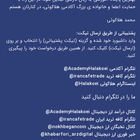
حمایت اعضا و خانواده ی بزرگ آکادمی هلاکوئی، در کنارتان هستم.
محمد هلاکوئی
پشتیبانی از طریق ارسال تیکت:
وارد داشبورد خود شده و گزینه (
تیکت پشتیبانی
) را انتخاب و بر روی
(
ارسال تیکت
) کلیک کنید. از همین طریق درخواست خود را پیگیری
کنید.
تلگرام آکادمی
AcademyHalakoei@
تلگرام کافه ترید
irancafetrade@
اینستاگرام هلاکوئی
Halakoei@
ما را در تلگرام دنبال کنید
کانال درآمد ارز دیجیتال
AcademyHalakoei@
تلگرام کافه ترید ایران
irancafetrade@
کانال نخبگان ارز دیجیتال
nokhbegancoin@
خبر فوری ارز دیجیتال
khabarfori_arzdigital@