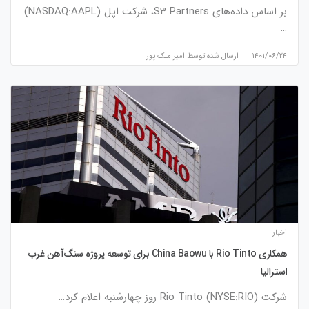
بر اساس داده‌های S3 Partners، شرکت اپل (NASDAQ:AAPL)
…
۱۴۰۱/۰۶/۲۴
ارسال شده توسط
امیر ملک پور
اخبار
همکاری Rio Tinto با China Baowu برای توسعه پروژه سنگ‌آهن غرب
استرالیا
شرکت Rio Tinto (NYSE:RIO) روز چهارشنبه اعلام کرد…