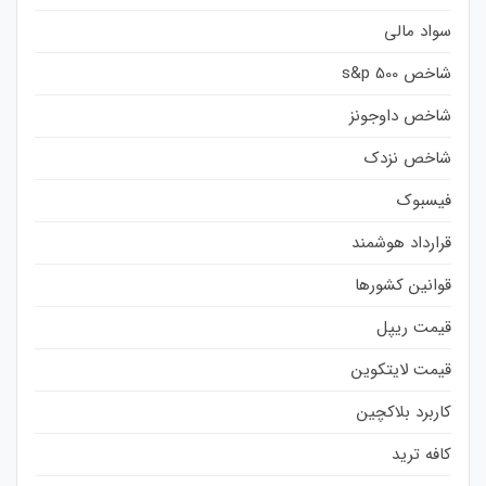
سواد مالی
شاخص s&p 500
شاخص داوجونز
شاخص نزدک
فیسبوک
قرارداد هوشمند
قوانین کشورها
قیمت ریپل
قیمت لایتکوین
کاربرد بلاکچین
کافه ترید