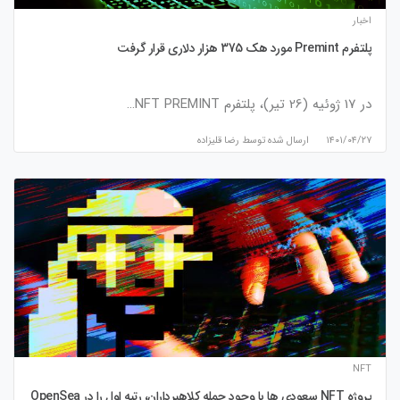
اخبار
پلتفرم Premint مورد هک 375 هزار دلاری قرار گرفت
در 17 ژوئیه (26 تیر)، پلتفرم NFT PREMINT…
۱۴۰۱/۰۴/۲۷
ارسال شده توسط
رضا قلیزاده
NFT
پروژه NFT سعودی‌ ها با وجود حمله کلاهبرداران، رتبه اول را در OpenSea