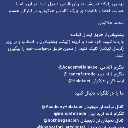
بهترین پایگاه آموزشی به زبان فارسی تبدیل شود. در این راه با
حمایت اعضا و خانواده ی بزرگ آکادمی هلاکوئی، در کنارتان هستم.
محمد هلاکوئی
پشتیبانی از طریق ارسال تیکت:
وارد داشبورد خود شده و گزینه (
تیکت پشتیبانی
) را انتخاب و بر روی
(
ارسال تیکت
) کلیک کنید. از همین طریق درخواست خود را پیگیری
کنید.
تلگرام آکادمی
AcademyHalakoei@
تلگرام کافه ترید
irancafetrade@
اینستاگرام هلاکوئی
Halakoei@
ما را در تلگرام دنبال کنید
کانال درآمد ارز دیجیتال
AcademyHalakoei@
تلگرام کافه ترید ایران
irancafetrade@
کانال نخبگان ارز دیجیتال
nokhbegancoin@
خبر فوری ارز دیجیتال
khabarfori_arzdigital@