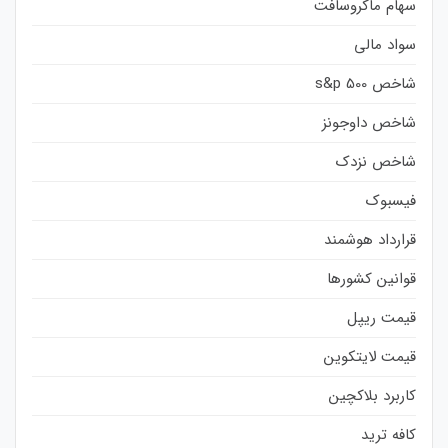
سهام ماکروسافت
سواد مالی
شاخص s&p 500
شاخص داوجونز
شاخص نزدک
فیسبوک
قرارداد هوشمند
قوانین کشورها
قیمت ریپل
قیمت لایتکوین
کاربرد بلاکچین
کافه ترید