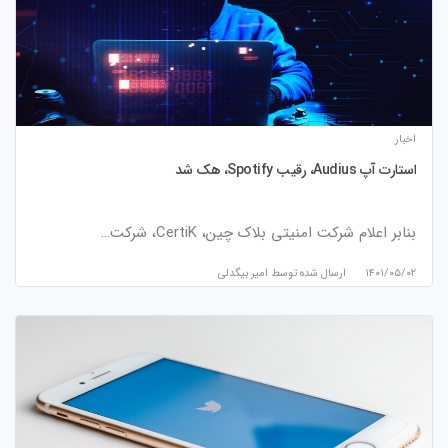
اخبار
استارت آپ Audius، رقیب Spotify، هک شد
بنابر اعلام شرکت امنیتی بلاک چین، CertiK، شرکت…
۱۴۰۱/۰۵/۰۲
ارسال شده توسط
امیر بیگدلی