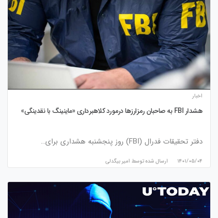
اخبار
هشدار FBI به صاحبان رمزارزها درمورد کلاهبرداری «ماینینگ با نقدینگی»
دفتر تحقیقات فدرال (FBI) روز پنجشنبه هشداری برای…
۱۴۰۱/۰۵/۰۴
ارسال شده توسط
امیر بیگدلی