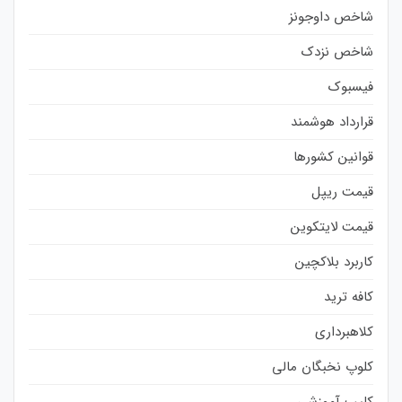
شاخص داوجونز
شاخص نزدک
فیسبوک
قرارداد هوشمند
قوانین کشورها
قیمت ریپل
قیمت لایتکوین
کاربرد بلاکچین
کافه ترید
کلاهبرداری
کلوپ نخبگان مالی
کلیپ آموزشی