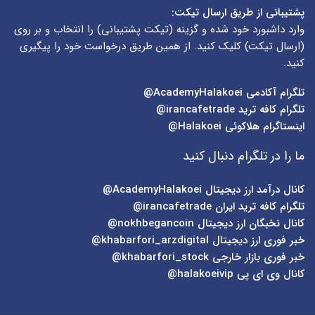
پشتیبانی از طریق ارسال تیکت:
وارد داشبورد خود شده و گزینه (
تیکت پشتیبانی
) را انتخاب و بر روی
(
ارسال تیکت
) کلیک کنید. از همین طریق درخواست خود را پیگیری
کنید.
تلگرام آکادمی
AcademyHalakoei@
تلگرام کافه ترید
irancafetrade@
اینستاگرام هلاکوئی
Halakoei@
ما را در تلگرام دنبال کنید
کانال درآمد ارز دیجیتال
AcademyHalakoei@
تلگرام کافه ترید ایران
irancafetrade@
کانال نخبگان ارز دیجیتال
nokhbegancoin@
خبر فوری ارز دیجیتال
khabarfori_arzdigital@
خبر فوری بازار خارجی
khabarfori_stock@
کانال وی ای پی
halakoeivip@