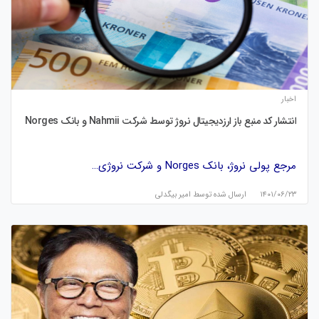
اخبار
انتشار کد منبع باز ارزدیجیتال نروژ توسط شرکت Nahmii و بانک Norges
مرجع پولی نروژ، بانک Norges و شرکت نروژی…
۱۴۰۱/۰۶/۲۳
ارسال شده توسط
امیر بیگدلی