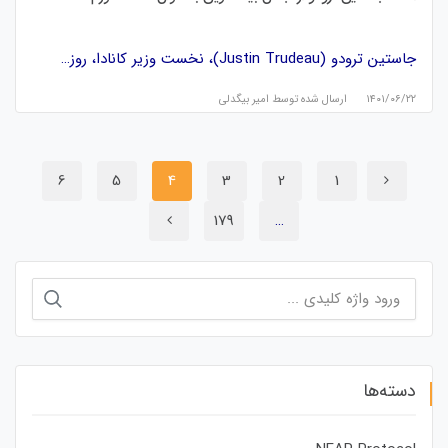
جاستین ترودو (Justin Trudeau)، نخست وزیر کانادا، روز…
۱۴۰۱/۰۶/۲۲
ارسال شده توسط
امیر بیگدلی
6
5
4
3
2
1
179
…
جستجو
برای:
دسته‌ها