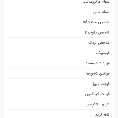
سهام ماکروسافت
سواد مالی
شاخص s&p 500
شاخص داوجونز
شاخص نزدک
فیسبوک
قرارداد هوشمند
قوانین کشورها
قیمت ریپل
قیمت لایتکوین
کاربرد بلاکچین
کافه ترید