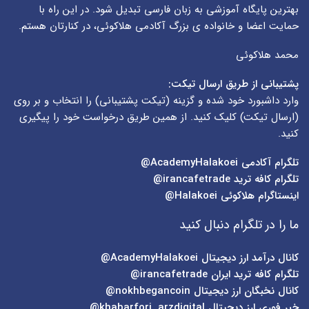
بهترین پایگاه آموزشی به زبان فارسی تبدیل شود. در این راه با
حمایت اعضا و خانواده ی بزرگ آکادمی هلاکوئی، در کنارتان هستم.
محمد هلاکوئی
پشتیبانی از طریق ارسال تیکت:
وارد داشبورد خود شده و گزینه (
تیکت پشتیبانی
) را انتخاب و بر روی
(
ارسال تیکت
) کلیک کنید. از همین طریق درخواست خود را پیگیری
کنید.
تلگرام آکادمی
AcademyHalakoei@
تلگرام کافه ترید
irancafetrade@
اینستاگرام هلاکوئی
Halakoei@
ما را در تلگرام دنبال کنید
کانال درآمد ارز دیجیتال
AcademyHalakoei@
تلگرام کافه ترید ایران
irancafetrade@
کانال نخبگان ارز دیجیتال
nokhbegancoin@
خبر فوری ارز دیجیتال
khabarfori_arzdigital@