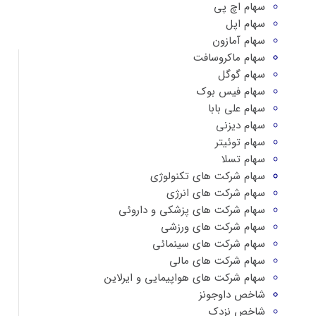
سهام اچ پی
سهام اپل
سهام آمازون
سهام ماکروسافت
سهام گوگل
سهام فیس بوک
سهام علی بابا
سهام دیزنی
سهام توئیتر
سهام تسلا
سهام شرکت های تکنولوژی
سهام شرکت های انرژی
سهام شرکت های پزشکی و داروئی
سهام شرکت های ورزشی
سهام شرکت های سینمائی
سهام شرکت های مالی
سهام شرکت های هواپیمایی و ایرلاین
شاخص داوجونز
شاخص نزدک