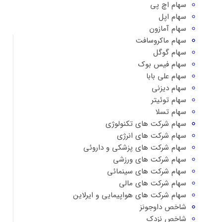
سهام اچ پی
سهام اپل
سهام آمازون
سهام ماکروسافت
سهام گوگل
سهام فیس بوک
سهام علی بابا
سهام دیزنی
سهام توئیتر
سهام تسلا
سهام شرکت های تکنولوژی
سهام شرکت های انرژی
سهام شرکت های پزشکی و داروئی
سهام شرکت های ورزشی
سهام شرکت های سینمائی
سهام شرکت های مالی
سهام شرکت های هواپیمایی و ایرلاین
شاخص داوجونز
شاخص نزدک