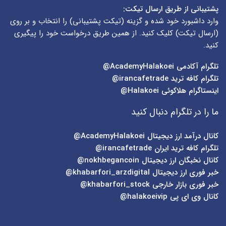
پشتیبانی از طریق ارسال تیکت:
وارد داشبورد خود شده و گزینه (
تیکت پشتیبانی
) را انتخاب و بر روی
(
ارسال تیکت
) کلیک کنید. از همین طریق درخواست خود را پیگیری
کنید.
تلگرام آکادمی
AcademyHalakoei@
تلگرام کافه ترید
irancafetrade@
اینستاگرام هلاکوئی
Halakoei@
ما را در تلگرام دنبال کنید
کانال درآمد ارز دیجیتال
AcademyHalakoei@
تلگرام کافه ترید ایران
irancafetrade@
کانال نخبگان ارز دیجیتال
nokhbegancoin@
خبر فوری ارز دیجیتال
khabarfori_arzdigital@
خبر فوری بازار خارجی
khabarfori_stock@
کانال وی ای پی
halakoeivip@