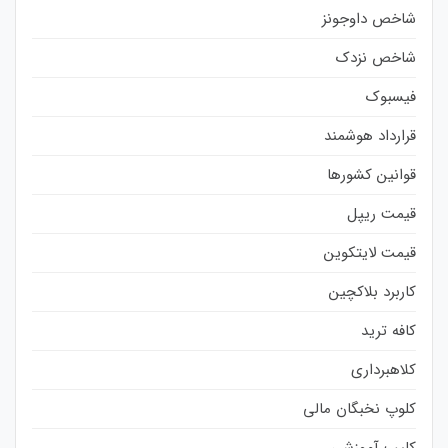
شاخص داوجونز
شاخص نزدک
فیسبوک
قرارداد هوشمند
قوانین کشورها
قیمت ریپل
قیمت لایتکوین
کاربرد بلاکچین
کافه ترید
کلاهبرداری
کلوپ نخبگان مالی
کلیپ آموزشی