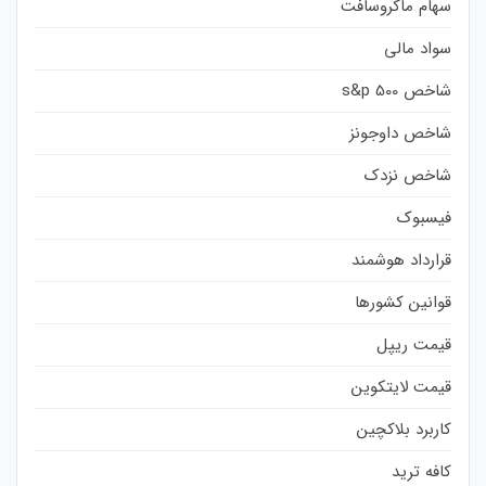
سهام ماکروسافت
سواد مالی
شاخص s&p 500
شاخص داوجونز
شاخص نزدک
فیسبوک
قرارداد هوشمند
قوانین کشورها
قیمت ریپل
قیمت لایتکوین
کاربرد بلاکچین
کافه ترید