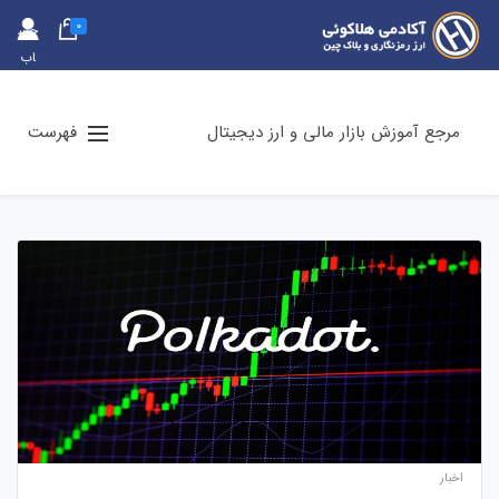
0
حس
اب
کارب
ری
مرجع آموزش بازار مالی و ارز دیجیتال
فهرست
اخبار