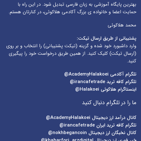
بهترین پایگاه آموزشی به زبان فارسی تبدیل شود. در این راه با
حمایت اعضا و خانواده ی بزرگ آکادمی هلاکوئی، در کنارتان هستم.
محمد هلاکوئی
پشتیبانی از طریق ارسال تیکت:
وارد داشبورد خود شده و گزینه (
تیکت پشتیبانی
) را انتخاب و بر روی
(
ارسال تیکت
) کلیک کنید. از همین طریق درخواست خود را پیگیری
کنید.
تلگرام آکادمی
AcademyHalakoei@
تلگرام کافه ترید
irancafetrade@
اینستاگرام هلاکوئی
Halakoei@
ما را در تلگرام دنبال کنید
کانال درآمد ارز دیجیتال
AcademyHalakoei@
تلگرام کافه ترید ایران
irancafetrade@
کانال نخبگان ارز دیجیتال
nokhbegancoin@
خبر فوری ارز دیجیتال
khabarfori_arzdigital@