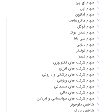
سهام اچ پی
سهام اپل
سهام آمازون
سهام ماکروسافت
سهام گوگل
سهام فیس بوک
سهام علی بابا
سهام دیزنی
سهام توئیتر
سهام تسلا
سهام شرکت های تکنولوژی
سهام شرکت های انرژی
سهام شرکت های پزشکی و داروئی
سهام شرکت های ورزشی
سهام شرکت های سینمائی
سهام شرکت های مالی
سهام شرکت های هواپیمایی و ایرلاین
شاخص داوجونز
شاخص نزدک