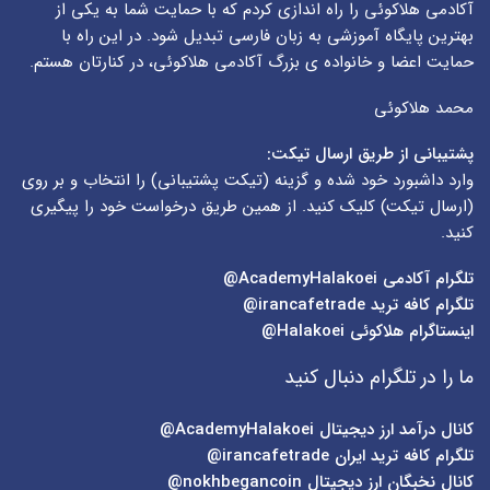
آکادمی هلاکوئی را راه اندازی کردم که با حمایت شما به یکی از
بهترین پایگاه آموزشی به زبان فارسی تبدیل شود. در این راه با
حمایت اعضا و خانواده ی بزرگ آکادمی هلاکوئی، در کنارتان هستم.
محمد هلاکوئی
پشتیبانی از طریق ارسال تیکت:
وارد داشبورد خود شده و گزینه (
تیکت پشتیبانی
) را انتخاب و بر روی
(
ارسال تیکت
) کلیک کنید. از همین طریق درخواست خود را پیگیری
کنید.
تلگرام آکادمی
AcademyHalakoei@
تلگرام کافه ترید
irancafetrade@
اینستاگرام هلاکوئی
Halakoei@
ما را در تلگرام دنبال کنید
کانال درآمد ارز دیجیتال
AcademyHalakoei@
تلگرام کافه ترید ایران
irancafetrade@
کانال نخبگان ارز دیجیتال
nokhbegancoin@