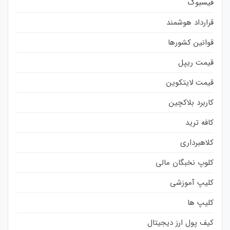
فیسبوک
قرارداد هوشمند
قوانین کشورها
قیمت ریپل
قیمت لایتکوین
کاربرد بلاکچین
کافه ترید
کلاهبرداری
کلوپ نخبگان مالی
کلیپ آموزشی
کلیپ ها
کیف پول ارز دیجیتال