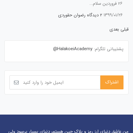
26 فروردین سلام...
۱۳۹۹/۰۱/۲۶
۲ دیدگاه
رضوان حقوردی
قبلی
بعدی
پشتیبانی تلگرام:
HalakoeiAcademy@
من عاشق دنیای ارز رمز و بلاک چین هستم، دنیای بسیار پرسود ولی