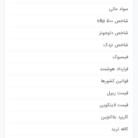
سواد مالی
شاخص s&p 500
شاخص داوجونز
شاخص نزدک
فیسبوک
قرارداد هوشمند
قوانین کشورها
قیمت ریپل
قیمت لایتکوین
کاربرد بلاکچین
کافه ترید