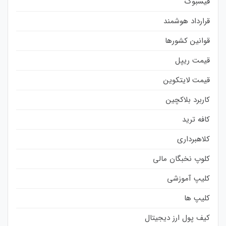
فیسبوک
قرارداد هوشمند
قوانین کشورها
قیمت ریپل
قیمت لایتکوین
کاربرد بلاکچین
کافه ترید
کلاهبرداری
کلوپ نخبگان مالی
کلیپ آموزشی
کلیپ ها
کیف پول ارز دیجیتال