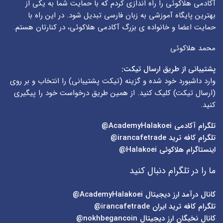
آکادمی هلاکوئی را راه اندازی کردم که با حمایت شما به یکی از
بهترین پایگاه آموزشی به زبان فارسی تبدیل شود. در این راه با
حمایت اعضا و خانواده ی بزرگ آکادمی هلاکوئی، در کنارتان هستم.
محمد هلاکوئی
پشتیبانی از طریق ارسال تیکت:
وارد داشبورد خود شده و گزینه (
تیکت پشتیبانی
) را انتخاب و بر روی
(
ارسال تیکت
) کلیک کنید. از همین طریق درخواست خود را پیگیری
کنید.
تلگرام آکادمی
AcademyHalakoei@
تلگرام کافه ترید
irancafetrade@
اینستاگرام هلاکوئی
Halakoei@
ما را در تلگرام دنبال کنید
کانال درآمد ارز دیجیتال
AcademyHalakoei@
تلگرام کافه ترید ایران
irancafetrade@
کانال نخبگان ارز دیجیتال
nokhbegancoin@