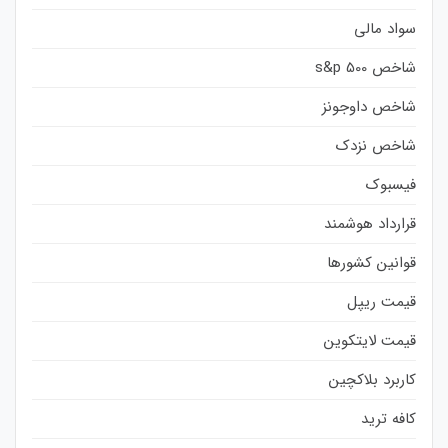
سواد مالی
شاخص s&p 500
شاخص داوجونز
شاخص نزدک
فیسبوک
قرارداد هوشمند
قوانین کشورها
قیمت ریپل
قیمت لایتکوین
کاربرد بلاکچین
کافه ترید