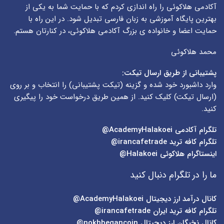
آکادمی هلاکوئی را راه اندازی کردم که با حمایت شما به یکی از
بهترین پایگاه آموزشی به زبان فارسی تبدیل شود. در این راه با
حمایت اعضا و خانواده ی بزرگ آکادمی هلاکوئی، در کنارتان هستم.
محمد هلاکوئی
پشتیبانی از طریق ارسال تیکت:
وارد داشبورد خود شده و گزینه (
تیکت پشتیبانی
) را انتخاب و بر روی
(
ارسال تیکت
) کلیک کنید. از همین طریق درخواست خود را پیگیری
کنید.
تلگرام آکادمی
AcademyHalakoei@
تلگرام کافه ترید
irancafetrade@
اینستاگرام هلاکوئی
Halakoei@
ما را در تلگرام دنبال کنید
کانال درآمد ارز دیجیتال
AcademyHalakoei@
تلگرام کافه ترید ایران
irancafetrade@
کانال نخبگان ارز دیجیتال
nokhbegancoin@