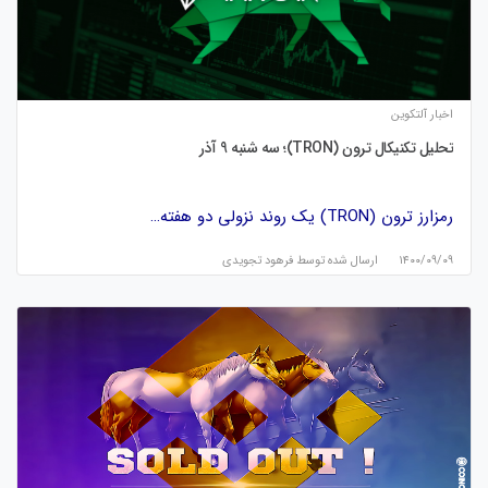
اخبار آلتکوین
تحلیل تکنیکال ترون (TRON)؛ سه شنبه 9 آذر
رمزارز ترون (TRON) یک روند نزولی دو هفته…
۱۴۰۰/۰۹/۰۹
ارسال شده توسط
فرهود تجویدی