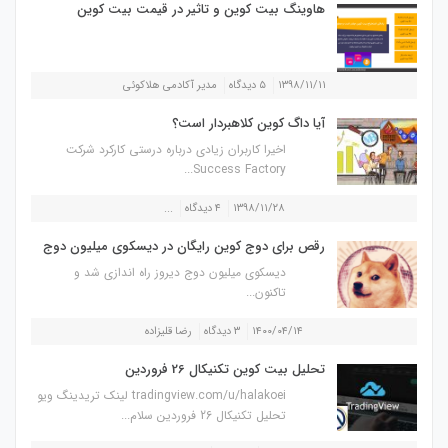
هاوینگ بیت کوین و تاثیر در قیمت بیت کوین
۱۳۹۸/۱۱/۱۱
۵ دیدگاه
مدیر آکادمی هلاکوئی
آیا داگ کوین کلاهبردار است؟
اخیرا کاربران زیادی درباره درستی کارکرد شرکت
Success Factory...
۱۳۹۸/۱۱/۲۸
۴ دیدگاه
...
رقص برای دوج کوین رایگان در دیسکوی میلیون دوج
دیسکوی میلیون دوج دیروز راه اندازی شد و
تاکنون...
۱۴۰۰/۰۴/۱۴
۳ دیدگاه
رضا قلیزاده
تحلیل بیت کوین تکنیکال 26 فروردین
tradingview.com/u/halakoei لینک تریدینگ ویو
تحلیل تکنیکال 26 فروردین سلام...