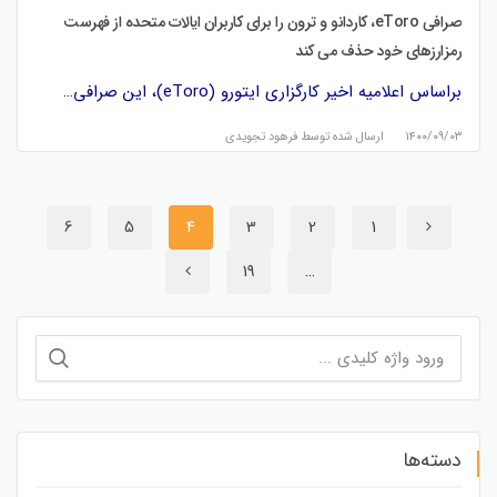
صرافی eToro، کاردانو و ترون را برای کاربران ایالات متحده از فهرست
رمزارزهای خود حذف می کند
براساس اعلامیه اخیر کارگزاری ایتورو (eToro)، این صرافی…
۱۴۰۰/۰۹/۰۳
ارسال شده توسط
فرهود تجویدی
6
5
4
3
2
1
19
…
جستجو
برای:
دسته‌ها