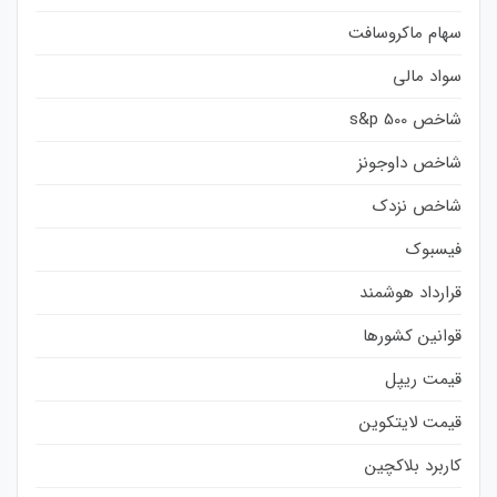
سهام ماکروسافت
سواد مالی
شاخص s&p 500
شاخص داوجونز
شاخص نزدک
فیسبوک
قرارداد هوشمند
قوانین کشورها
قیمت ریپل
قیمت لایتکوین
کاربرد بلاکچین