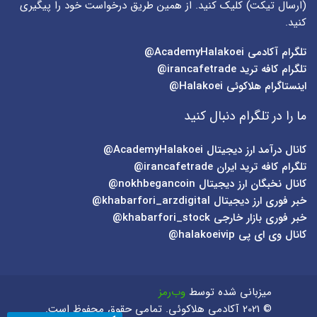
(
ارسال تیکت
) کلیک کنید. از همین طریق درخواست خود را پیگیری
کنید.
تلگرام آکادمی
AcademyHalakoei@
تلگرام کافه ترید
irancafetrade@
اینستاگرام هلاکوئی
Halakoei@
ما را در تلگرام دنبال کنید
کانال درآمد ارز دیجیتال
AcademyHalakoei@
تلگرام کافه ترید ایران
irancafetrade@
کانال نخبگان ارز دیجیتال
nokhbegancoin@
خبر فوری ارز دیجیتال
khabarfori_arzdigital@
خبر فوری بازار خارجی
khabarfori_stock@
کانال وی ای پی
halakoeivip@
میزبانی شده توسط
وب‌رمز
© 2021 آکادمی هلاکوئی. تمامی حقوق محفوظ است.