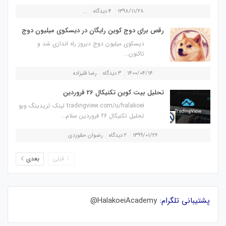
۱۳۹۸/۱۱/۲۸
۴ دیدگاه
...
رقص برای دوج کوین رایگان در دیسکوی میلیون دوج
دیسکوی میلیون دوج دیروز راه اندازی شد و
تاکنون...
۱۴۰۰/۰۴/۱۴
۳ دیدگاه
رضا قلیزاده
تحلیل بیت کوین تکنیکال 26 فروردین
tradingview.com/u/halakoei لینک تریدینگ ویو
تحلیل تکنیکال 26 فروردین سلام...
۱۳۹۹/۰۱/۲۶
۲ دیدگاه
رضوان حقوردی
قبلی
بعدی
پشتیبانی تلگرام:
HalakoeiAcademy@