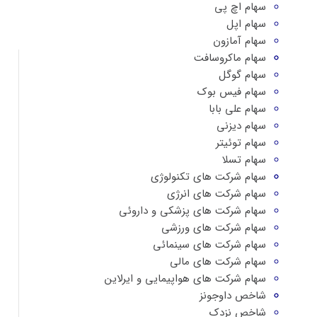
سهام اچ پی
سهام اپل
سهام آمازون
سهام ماکروسافت
سهام گوگل
سهام فیس بوک
سهام علی بابا
سهام دیزنی
سهام توئیتر
سهام تسلا
سهام شرکت های تکنولوژی
سهام شرکت های انرژی
سهام شرکت های پزشکی و داروئی
سهام شرکت های ورزشی
سهام شرکت های سینمائی
سهام شرکت های مالی
سهام شرکت های هواپیمایی و ایرلاین
شاخص داوجونز
شاخص نزدک