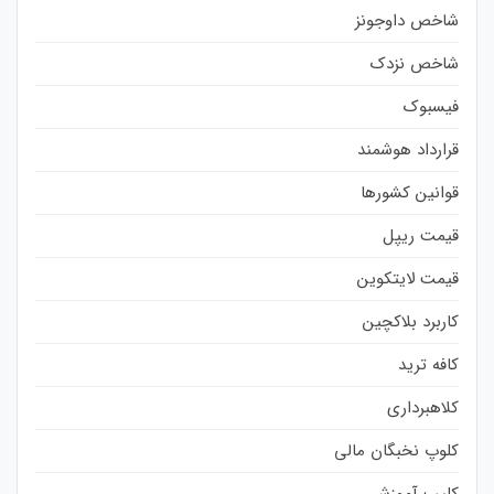
شاخص داوجونز
شاخص نزدک
فیسبوک
قرارداد هوشمند
قوانین کشورها
قیمت ریپل
قیمت لایتکوین
کاربرد بلاکچین
کافه ترید
کلاهبرداری
کلوپ نخبگان مالی
کلیپ آموزشی