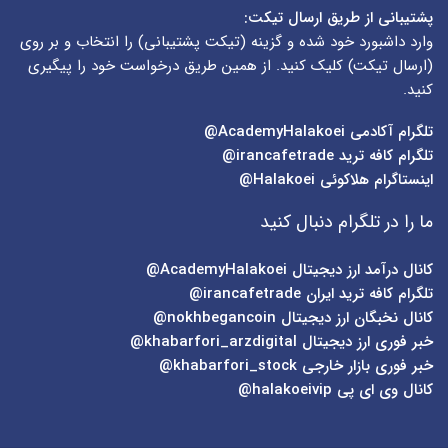
پشتیبانی از طریق ارسال تیکت:
وارد داشبورد خود شده و گزینه (
تیکت پشتیبانی
) را انتخاب و بر روی
(
ارسال تیکت
) کلیک کنید. از همین طریق درخواست خود را پیگیری
کنید.
تلگرام آکادمی
AcademyHalakoei@
تلگرام کافه ترید
irancafetrade@
اینستاگرام هلاکوئی
Halakoei@
ما را در تلگرام دنبال کنید
کانال درآمد ارز دیجیتال
AcademyHalakoei@
تلگرام کافه ترید ایران
irancafetrade@
کانال نخبگان ارز دیجیتال
nokhbegancoin@
خبر فوری ارز دیجیتال
khabarfori_arzdigital@
خبر فوری بازار خارجی
khabarfori_stock@
کانال وی ای پی
halakoeivip@