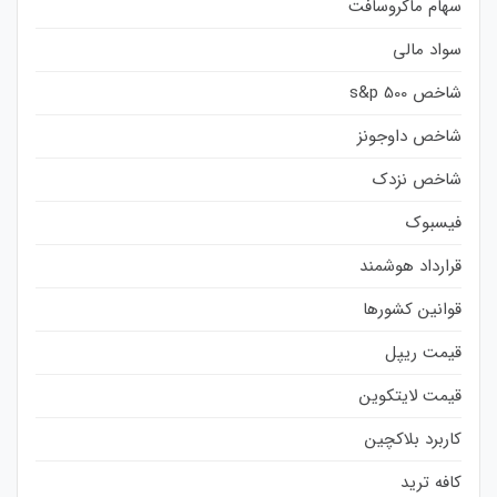
سهام ماکروسافت
سواد مالی
شاخص s&p 500
شاخص داوجونز
شاخص نزدک
فیسبوک
قرارداد هوشمند
قوانین کشورها
قیمت ریپل
قیمت لایتکوین
کاربرد بلاکچین
کافه ترید