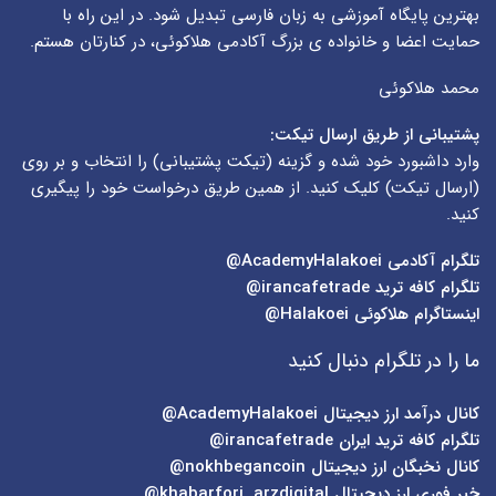
بهترین پایگاه آموزشی به زبان فارسی تبدیل شود. در این راه با
حمایت اعضا و خانواده ی بزرگ آکادمی هلاکوئی، در کنارتان هستم.
محمد هلاکوئی
پشتیبانی از طریق ارسال تیکت:
وارد داشبورد خود شده و گزینه (
تیکت پشتیبانی
) را انتخاب و بر روی
(
ارسال تیکت
) کلیک کنید. از همین طریق درخواست خود را پیگیری
کنید.
تلگرام آکادمی
AcademyHalakoei@
تلگرام کافه ترید
irancafetrade@
اینستاگرام هلاکوئی
Halakoei@
ما را در تلگرام دنبال کنید
کانال درآمد ارز دیجیتال
AcademyHalakoei@
تلگرام کافه ترید ایران
irancafetrade@
کانال نخبگان ارز دیجیتال
nokhbegancoin@
خبر فوری ارز دیجیتال
khabarfori_arzdigital@