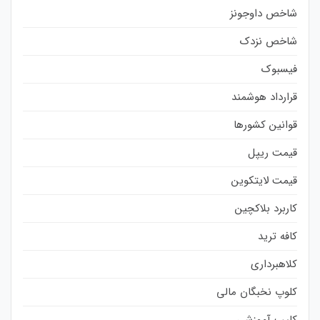
شاخص داوجونز
شاخص نزدک
فیسبوک
قرارداد هوشمند
قوانین کشورها
قیمت ریپل
قیمت لایتکوین
کاربرد بلاکچین
کافه ترید
کلاهبرداری
کلوپ نخبگان مالی
کلیپ آموزشی