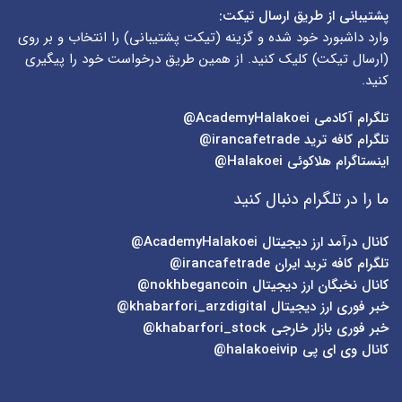
پشتیبانی از طریق ارسال تیکت:
وارد داشبورد خود شده و گزینه (
تیکت پشتیبانی
) را انتخاب و بر روی
(
ارسال تیکت
) کلیک کنید. از همین طریق درخواست خود را پیگیری
کنید.
تلگرام آکادمی
AcademyHalakoei@
تلگرام کافه ترید
irancafetrade@
اینستاگرام هلاکوئی
Halakoei@
ما را در تلگرام دنبال کنید
کانال درآمد ارز دیجیتال
AcademyHalakoei@
تلگرام کافه ترید ایران
irancafetrade@
کانال نخبگان ارز دیجیتال
nokhbegancoin@
خبر فوری ارز دیجیتال
khabarfori_arzdigital@
خبر فوری بازار خارجی
khabarfori_stock@
کانال وی ای پی
halakoeivip@