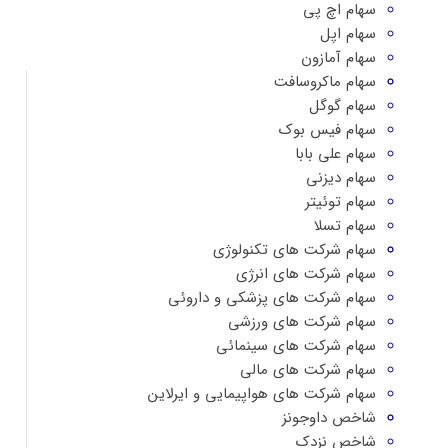
سهام اچ پی
سهام اپل
سهام آمازون
سهام ماکروسافت
سهام گوگل
سهام فیس بوک
سهام علی بابا
سهام دیزنی
سهام توئیتر
سهام تسلا
سهام شرکت های تکنولوژی
سهام شرکت های انرژی
سهام شرکت های پزشکی و داروئی
سهام شرکت های ورزشی
سهام شرکت های سینمائی
سهام شرکت های مالی
سهام شرکت های هواپیمایی و ایرلاین
شاخص داوجونز
شاخص نزدک