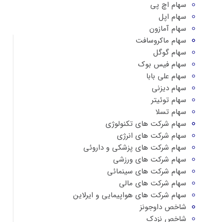
سهام اچ پی
سهام اپل
سهام آمازون
سهام ماکروسافت
سهام گوگل
سهام فیس بوک
سهام علی بابا
سهام دیزنی
سهام توئیتر
سهام تسلا
سهام شرکت های تکنولوژی
سهام شرکت های انرژی
سهام شرکت های پزشکی و داروئی
سهام شرکت های ورزشی
سهام شرکت های سینمائی
سهام شرکت های مالی
سهام شرکت های هواپیمایی و ایرلاین
شاخص داوجونز
شاخص نزدک