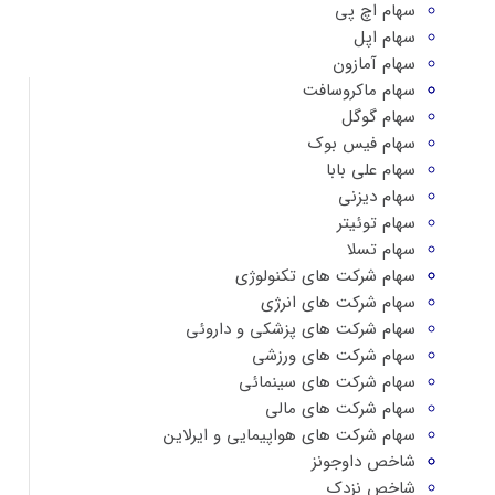
سهام اچ پی
سهام اپل
سهام آمازون
سهام ماکروسافت
سهام گوگل
سهام فیس بوک
سهام علی بابا
سهام دیزنی
سهام توئیتر
سهام تسلا
سهام شرکت های تکنولوژی
سهام شرکت های انرژی
سهام شرکت های پزشکی و داروئی
سهام شرکت های ورزشی
سهام شرکت های سینمائی
سهام شرکت های مالی
سهام شرکت های هواپیمایی و ایرلاین
شاخص داوجونز
شاخص نزدک