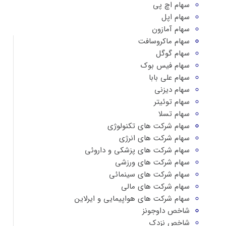
سهام اچ پی
سهام اپل
سهام آمازون
سهام ماکروسافت
سهام گوگل
سهام فیس بوک
سهام علی بابا
سهام دیزنی
سهام توئیتر
سهام تسلا
سهام شرکت های تکنولوژی
سهام شرکت های انرژی
سهام شرکت های پزشکی و داروئی
سهام شرکت های ورزشی
سهام شرکت های سینمائی
سهام شرکت های مالی
سهام شرکت های هواپیمایی و ایرلاین
شاخص داوجونز
شاخص نزدک