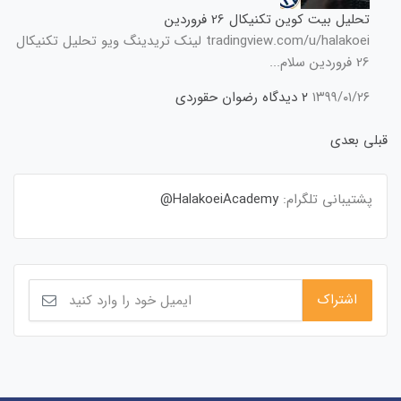
تحلیل بیت کوین تکنیکال 26 فروردین
tradingview.com/u/halakoei لینک تریدینگ ویو تحلیل تکنیکال
26 فروردین سلام...
۱۳۹۹/۰۱/۲۶
۲ دیدگاه
رضوان حقوردی
قبلی
بعدی
پشتیبانی تلگرام:
HalakoeiAcademy@