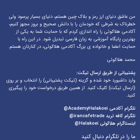
من عاشق دنیای ارز رمز و بلاک چین هستم، دنیای بسیار پرسود ولی
خطرناک به شرطی که خودمان را با دانش صحیح و بروز مجهز کنیم،
آکادمی هلاکوئی را راه اندازی کردم که با حمایت شما به یکی از
بهترین پایگاه آموزشی به زبان فارسی تبدیل شود. در این راه با
حمایت اعضا و خانواده ی بزرگ آکادمی هلاکوئی، در کنارتان هستم.
محمد هلاکوئی
پشتیبانی از طریق ارسال تیکت:
وارد داشبورد خود شده و گزینه (
تیکت پشتیبانی
) را انتخاب و بر روی
(
ارسال تیکت
) کلیک کنید. از همین طریق درخواست خود را پیگیری
کنید.
تلگرام آکادمی
AcademyHalakoei@
تلگرام کافه ترید
irancafetrade@
اینستاگرام هلاکوئی
Halakoei@
ما را در تلگرام دنبال کنید