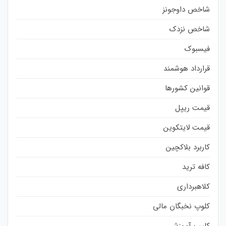
شاخص داوجونز
شاخص نزدک
فیسبوک
قرارداد هوشمند
قوانین کشورها
قیمت ریپل
قیمت لایتکوین
کاربرد بلاکچین
کافه ترید
کلاهبرداری
کلوپ نخبگان مالی
کلیپ آموزشی