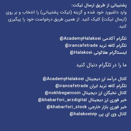
پشتیبانی از طریق ارسال تیکت:
وارد داشبورد خود شده و گزینه (
تیکت پشتیبانی
) را انتخاب و بر روی
(
ارسال تیکت
) کلیک کنید. از همین طریق درخواست خود را پیگیری
کنید.
تلگرام آکادمی
AcademyHalakoei@
تلگرام کافه ترید
irancafetrade@
اینستاگرام هلاکوئی
Halakoei@
ما را در تلگرام دنبال کنید
کانال درآمد ارز دیجیتال
AcademyHalakoei@
تلگرام کافه ترید ایران
irancafetrade@
کانال نخبگان ارز دیجیتال
nokhbegancoin@
خبر فوری ارز دیجیتال
khabarfori_arzdigital@
خبر فوری بازار خارجی
khabarfori_stock@
کانال وی ای پی
halakoeivip@