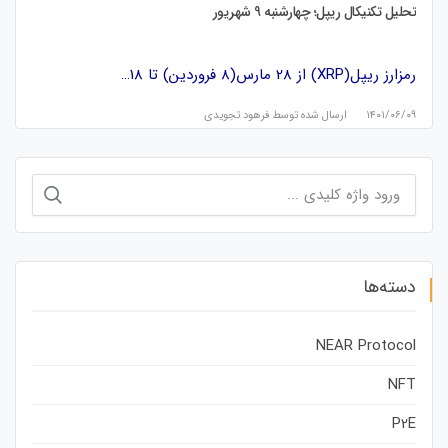
تحلیل تکنیکال ریپل؛ چهارشنبه 9 شهریور
رمزارز ریپل(XRP) از 28 مارس(8 فروردین) تا 18…
۱۴۰۱/۰۶/۰۹
ارسال شده توسط
فرهود تجویدی
جستجو
برای:
دسته‌ها
NEAR Protocol
NFT
P2E