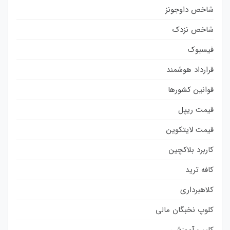
شاخص داوجونز
شاخص نزدک
فیسبوک
قرارداد هوشمند
قوانین کشورها
قیمت ریپل
قیمت لایتکوین
کاربرد بلاکچین
کافه ترید
کلاهبرداری
کلوپ نخبگان مالی
کلیپ آموزشی