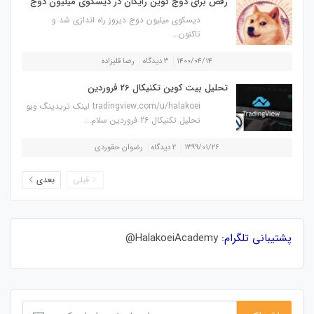
رقص برای دوج کوین رایگان در دیسکوی میلیون دوج
دیسکوی میلیون دوج دیروز راه اندازی شد و
تاکنون...
۱۴۰۰/۰۴/۱۴
۳ دیدگاه
رضا قلیزاده
تحلیل بیت کوین تکنیکال 26 فروردین
tradingview.com/u/halakoei لینک تریدینگ ویو
تحلیل تکنیکال 26 فروردین سلام...
۱۳۹۹/۰۱/۲۶
۲ دیدگاه
رضوان حقوردی
قبلی
بعدی
پشتیبانی تلگرام:
HalakoeiAcademy@