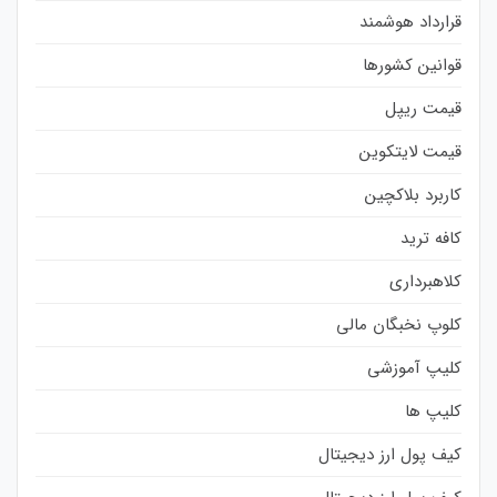
قرارداد هوشمند
قوانین کشورها
قیمت ریپل
قیمت لایتکوین
کاربرد بلاکچین
کافه ترید
کلاهبرداری
کلوپ نخبگان مالی
کلیپ آموزشی
کلیپ ها
کیف پول ارز دیجیتال