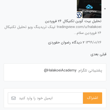
تحلیل بیت کوین تکنیکال 26 فروردین
tradingview.com/u/halakoei لینک تریدینگ ویو تحلیل تکنیکال
26 فروردین سلام...
۱۳۹۹/۰۱/۲۶
۲ دیدگاه
رضوان حقوردی
قبلی
بعدی
پشتیبانی تلگرام:
HalakoeiAcademy@