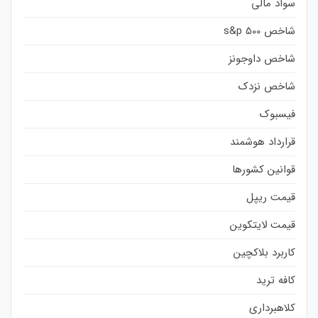
سواد مالی
شاخص s&p 500
شاخص داوجونز
شاخص نزدک
فیسبوک
قرارداد هوشمند
قوانین کشورها
قیمت ریپل
قیمت لایتکوین
کاربرد بلاکچین
کافه ترید
کلاهبرداری