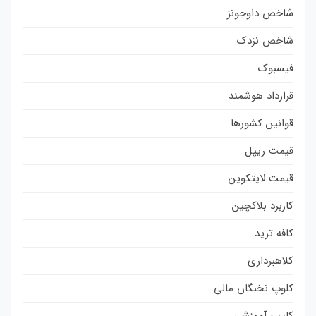
شاخص داوجونز
شاخص نزدک
فیسبوک
قرارداد هوشمند
قوانین کشورها
قیمت ریپل
قیمت لایتکوین
کاربرد بلاکچین
کافه ترید
کلاهبرداری
کلوپ نخبگان مالی
کلیپ آموزشی