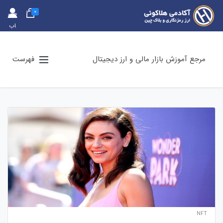
0
حس
اب
کارب
ری
مرجع آموزش بازار مالی و ارز دیجیتال
فهرست
NFT