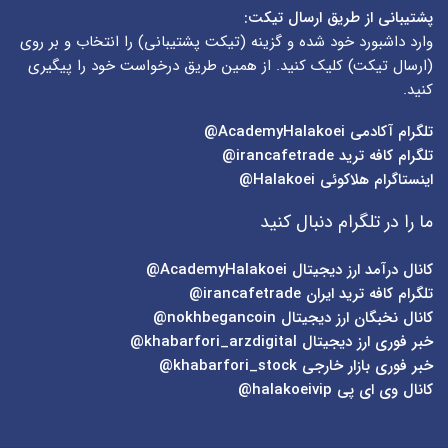
پشتیبانی از طریق ارسال تیکت:
وارد داشبورد خود شده و گزینه (
تیکت پشتیبانی
) را انتخاب و بر روی
(
ارسال تیکت
) کلیک کنید. از همین طریق درخواست خود را پیگیری
کنید.
تلگرام آکادمی
AcademyHalakoei@
تلگرام کافه ترید
irancafetrade@
اینستاگرام هلاکوئی
Halakoei@
ما را در تلگرام دنبال کنید
کانال درآمد ارز دیجیتال
AcademyHalakoei@
تلگرام کافه ترید ایران
irancafetrade@
کانال نخبگان ارز دیجیتال
nokhbegancoin@
خبر فوری ارز دیجیتال
khabarfori_arzdigital@
خبر فوری بازار خارجی
khabarfori_stock@
کانال وی ای پی
halakoeivip@