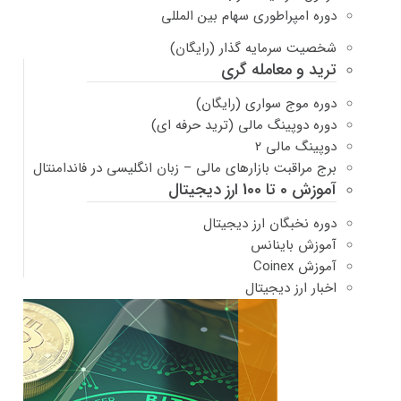
دوره امپراطوری سهام بین المللی
شخصیت سرمایه گذار (رایگان)
ترید و معامله گری
دوره موج سواری (رایگان)
دوره دوپینگ مالی (ترید حرفه ای)
دوپینگ مالی ۲
برج مراقبت بازارهای مالی – زبان انگلیسی در فاندامنتال
آموزش 0 تا 100 ارز دیجیتال
دوره نخبگان ارز دیجیتال
آموزش باینانس
آموزش Coinex
اخبار ارز دیجیتال