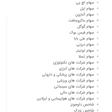
سهام اچ پی
سهام اپل
سهام آمازون
سهام ماکروسافت
سهام گوگل
سهام فیس بوک
سهام علی بابا
سهام دیزنی
سهام توئیتر
سهام تسلا
سهام شرکت های تکنولوژی
سهام شرکت های انرژی
سهام شرکت های پزشکی و داروئی
سهام شرکت های ورزشی
سهام شرکت های سینمائی
سهام شرکت های مالی
سهام شرکت های هواپیمایی و ایرلاین
شاخص داوجونز
شاخص نزدک