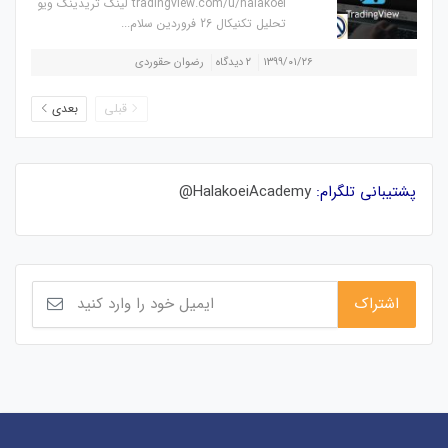
tradingview.com/u/halakoei لینک تریدینگ ویو
تحلیل تکنیکال 26 فروردین سلام...
۱۳۹۹/۰۱/۲۶
۲ دیدگاه
رضوان حقوردی
قبلی
بعدی
پشتیبانی تلگرام:
HalakoeiAcademy@