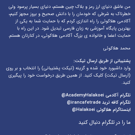
من عاشق دنیای ارز رمز و بلاک چین هستم، دنیای بسیار پرسود ولی
خطرناک به شرطی که خودمان را با دانش صحیح و بروز مجهز کنیم،
آکادمی هلاکوئی را راه اندازی کردم که با حمایت شما به یکی از
بهترین پایگاه آموزشی به زبان فارسی تبدیل شود. در این راه با
حمایت اعضا و خانواده ی بزرگ آکادمی هلاکوئی، در کنارتان هستم.
محمد هلاکوئی
پشتیبانی از طریق ارسال تیکت:
وارد داشبورد خود شده و گزینه (
تیکت پشتیبانی
) را انتخاب و بر روی
(
ارسال تیکت
) کلیک کنید. از همین طریق درخواست خود را پیگیری
کنید.
تلگرام آکادمی
AcademyHalakoei@
تلگرام کافه ترید
irancafetrade@
اینستاگرام هلاکوئی
Halakoei@
ما را در تلگرام دنبال کنید