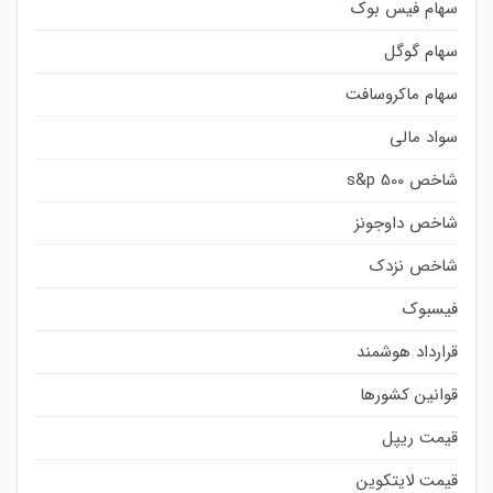
سهام فیس بوک
سهام گوگل
سهام ماکروسافت
سواد مالی
شاخص s&p 500
شاخص داوجونز
شاخص نزدک
فیسبوک
قرارداد هوشمند
قوانین کشورها
قیمت ریپل
قیمت لایتکوین