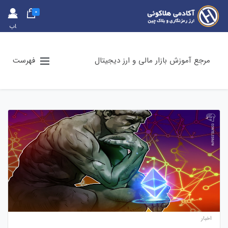
0
حس
اب
کارب
ری
مرجع آموزش بازار مالی و ارز دیجیتال
فهرست
اخبار