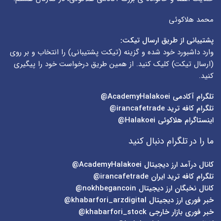
محمد هلاکوئی
پشتیبانی از طریق ارسال تیکت:
وارد داشبورد خود شده و گزینه (
تیکت پشتیبانی
) را انتخاب و بر روی
(
ارسال تیکت
) کلیک کنید. از همین طریق درخواست خود را پیگیری
کنید.
تلگرام آکادمی
AcademyHalakoei@
تلگرام کافه ترید
irancafetrade@
اینستاگرام هلاکوئی
Halakoei@
ما را در تلگرام دنبال کنید
کانال درآمد ارز دیجیتال
AcademyHalakoei@
تلگرام کافه ترید ایران
irancafetrade@
کانال نخبگان ارز دیجیتال
nokhbegancoin@
خبر فوری ارز دیجیتال
khabarfori_arzdigital@
خبر فوری بازار خارجی
khabarfori_stock@