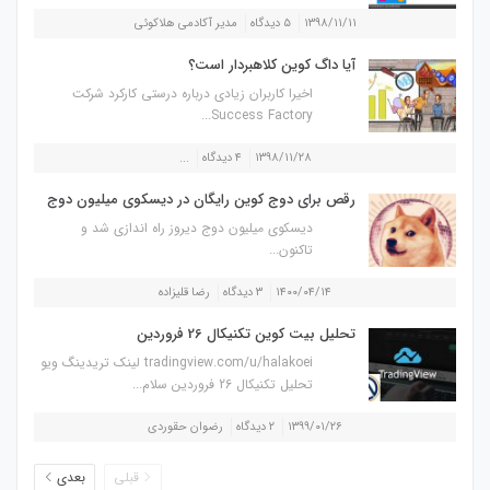
۱۳۹۸/۱۱/۱۱
۵ دیدگاه
مدیر آکادمی هلاکوئی
آیا داگ کوین کلاهبردار است؟
اخیرا کاربران زیادی درباره درستی کارکرد شرکت
Success Factory...
۱۳۹۸/۱۱/۲۸
۴ دیدگاه
...
رقص برای دوج کوین رایگان در دیسکوی میلیون دوج
دیسکوی میلیون دوج دیروز راه اندازی شد و
تاکنون...
۱۴۰۰/۰۴/۱۴
۳ دیدگاه
رضا قلیزاده
تحلیل بیت کوین تکنیکال 26 فروردین
tradingview.com/u/halakoei لینک تریدینگ ویو
تحلیل تکنیکال 26 فروردین سلام...
۱۳۹۹/۰۱/۲۶
۲ دیدگاه
رضوان حقوردی
قبلی
بعدی