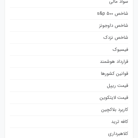
سواد مالی
شاخص s&p 500
شاخص داوجونز
شاخص نزدک
فیسبوک
قرارداد هوشمند
قوانین کشورها
قیمت ریپل
قیمت لایتکوین
کاربرد بلاکچین
کافه ترید
کلاهبرداری