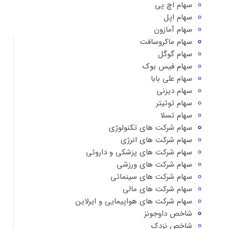
سهام اچ پی
سهام اپل
سهام آمازون
سهام ماکروسافت
سهام گوگل
سهام فیس بوک
سهام علی بابا
سهام دیزنی
سهام توئیتر
سهام تسلا
سهام شرکت های تکنولوژی
سهام شرکت های انرژی
سهام شرکت های پزشکی و داروئی
سهام شرکت های ورزشی
سهام شرکت های سینمائی
سهام شرکت های مالی
سهام شرکت های هواپیمایی و ایرلاین
شاخص داوجونز
شاخص نزدک