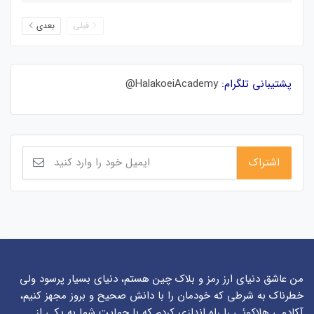
قبلی
بعدی
پشتیبانی تلگرام:
HalakoeiAcademy@
من عاشق دنیای ارز رمز و بلاک چین هستم، دنیای بسیار پرسود ولی
خطرناک به شرطی که خودمان را با دانش صحیح و بروز مجهز کنیم،
آکادمی هلاکوئی را راه اندازی کردم که با حمایت شما به یکی از