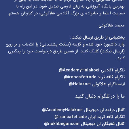
بهترین پایگاه آموزشی به زبان فارسی تبدیل شود. در این راه با
حمایت اعضا و خانواده ی بزرگ آکادمی هلاکوئی، در کنارتان هستم.
محمد هلاکوئی
پشتیبانی از طریق ارسال تیکت:
وارد داشبورد خود شده و گزینه (
تیکت پشتیبانی
) را انتخاب و بر روی
(
ارسال تیکت
) کلیک کنید. از همین طریق درخواست خود را پیگیری
کنید.
تلگرام آکادمی
AcademyHalakoei@
تلگرام کافه ترید
irancafetrade@
اینستاگرام هلاکوئی
Halakoei@
ما را در تلگرام دنبال کنید
کانال درآمد ارز دیجیتال
AcademyHalakoei@
تلگرام کافه ترید ایران
irancafetrade@
کانال نخبگان ارز دیجیتال
nokhbegancoin@