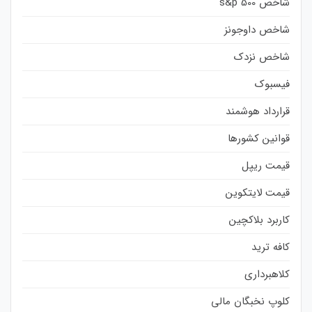
شاخص s&p 500
شاخص داوجونز
شاخص نزدک
فیسبوک
قرارداد هوشمند
قوانین کشورها
قیمت ریپل
قیمت لایتکوین
کاربرد بلاکچین
کافه ترید
کلاهبرداری
کلوپ نخبگان مالی