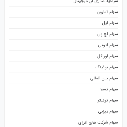
سرمایه گذاری ارز دیجیتال
سهام آمازون
سهام اپل
سهام اچ پی
سهام ادوبی
سهام اوراکل
سهام بوئینگ
سهام بین المللی
سهام تسلا
سهام توئیتر
سهام دیزنی
سهام شرکت های انرژی