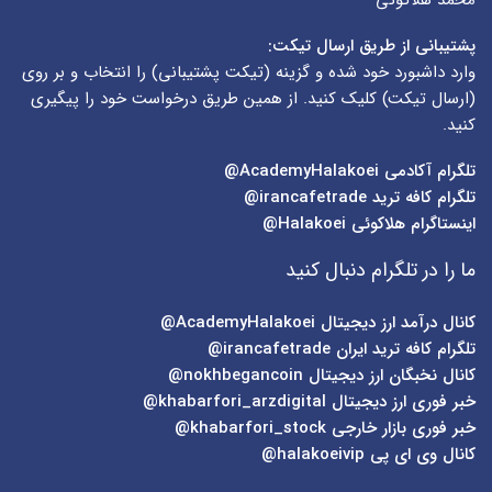
پشتیبانی از طریق ارسال تیکت:
وارد داشبورد خود شده و گزینه (
تیکت پشتیبانی
) را انتخاب و بر روی
(
ارسال تیکت
) کلیک کنید. از همین طریق درخواست خود را پیگیری
کنید.
تلگرام آکادمی
AcademyHalakoei@
تلگرام کافه ترید
irancafetrade@
اینستاگرام هلاکوئی
Halakoei@
ما را در تلگرام دنبال کنید
کانال درآمد ارز دیجیتال
AcademyHalakoei@
تلگرام کافه ترید ایران
irancafetrade@
کانال نخبگان ارز دیجیتال
nokhbegancoin@
خبر فوری ارز دیجیتال
khabarfori_arzdigital@
خبر فوری بازار خارجی
khabarfori_stock@
کانال وی ای پی
halakoeivip@