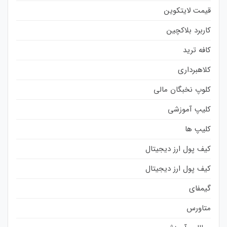
قیمت لایتکوین
کاربرد بلاکچین
کافه ترید
کلاهبرداری
کلوپ نخبگان مالی
کلیپ آموزشی
کلیپ ها
کیف پول ارز دیجیتال
کیف پول ارز دیجیتال
گیمفای
متاورس