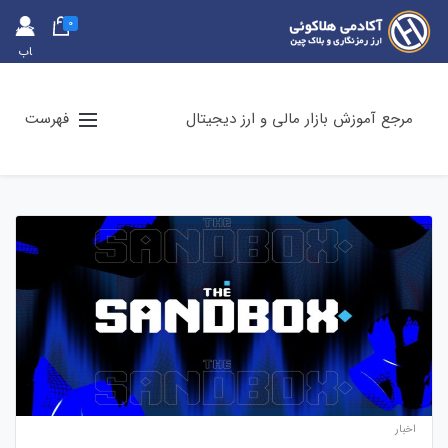
0
حس
اب
کارب
ری
مرجع آموزش بازار مالی و ارز دیجیتال
فهرست
اخبار