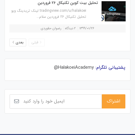
تحلیل بیت کوین تکنیکال 26 فروردین
tradingview.com/u/halakoei لینک تریدینگ ویو
تحلیل تکنیکال 26 فروردین سلام...
۱۳۹۹/۰۱/۲۶
۲ دیدگاه
رضوان حقوردی
قبلی
بعدی
پشتیبانی تلگرام:
HalakoeiAcademy@