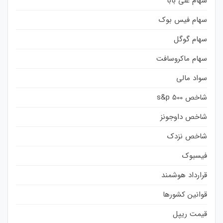
سهام علی بابا
سهام فیس بوک
سهام گوگل
سهام ماکروسافت
سواد مالی
شاخص s&p 500
شاخص داوجونز
شاخص نزدک
فیسبوک
قرارداد هوشمند
قوانین کشورها
قیمت ریپل