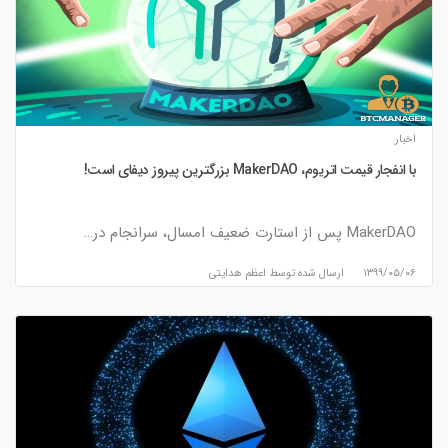
اخبار
با انفجار قیمت اتریوم، MakerDAO بزرگترین پیروز دیفای است!
MakerDAO پس از استارت ضعیف امسال، سرانجام در…
۱۳۹۹/۰۵/۰۶
ارسال شده توسط
اعظم هدایتی