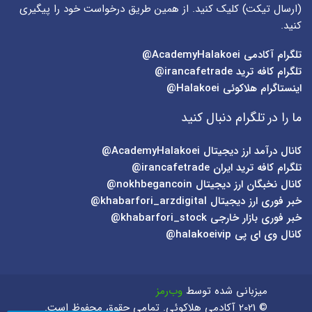
(
ارسال تیکت
) کلیک کنید. از همین طریق درخواست خود را پیگیری
کنید.
تلگرام آکادمی
AcademyHalakoei@
تلگرام کافه ترید
irancafetrade@
اینستاگرام هلاکوئی
Halakoei@
ما را در تلگرام دنبال کنید
کانال درآمد ارز دیجیتال
AcademyHalakoei@
تلگرام کافه ترید ایران
irancafetrade@
کانال نخبگان ارز دیجیتال
nokhbegancoin@
خبر فوری ارز دیجیتال
khabarfori_arzdigital@
خبر فوری بازار خارجی
khabarfori_stock@
کانال وی ای پی
halakoeivip@
میزبانی شده توسط
وب‌رمز
© 2021 آکادمی هلاکوئی. تمامی حقوق محفوظ است.