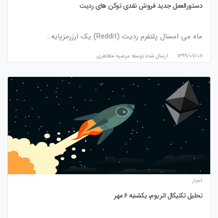
دستورالعمل جدید فروش نقدی توکن های ردیت
ماه می امسال پلتفرم ردیت (Reddit) یک ارزرمزپایه…
۱۳۹۹/۰۷/۰۷
ارسال شده توسط
مرضیه مظاهری
اخبار
تحلیل تکنیکال اتریوم، یکشنبه 6 مهر