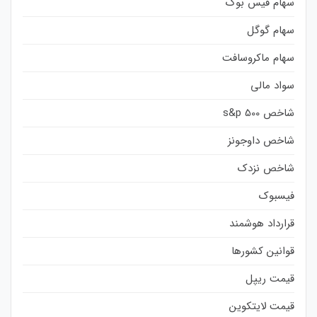
سهام فیس بوک
سهام گوگل
سهام ماکروسافت
سواد مالی
شاخص s&p 500
شاخص داوجونز
شاخص نزدک
فیسبوک
قرارداد هوشمند
قوانین کشورها
قیمت ریپل
قیمت لایتکوین