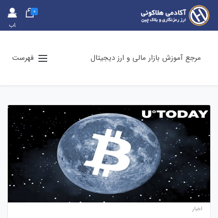
0
حس
اب
کارب
ری
مرجع آموزش بازار مالی و ارز دیجیتال
فهرست
اخبار