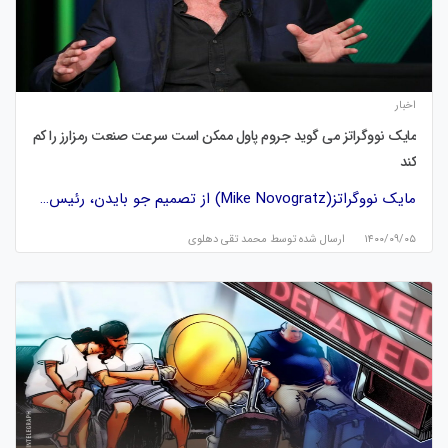
اخبار
مایک نووگراتز می گوید جروم پاول ممکن است سرعت صنعت رمزارز را کم
کند
مایک نووگراتز(Mike Novogratz) از تصمیم جو بایدن، رئیس…
۱۴۰۰/۰۹/۰۵
ارسال شده توسط
محمد تقی دهلوی