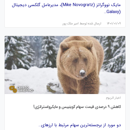
مایک نووگراتز (Mike Novogratz)، مدیرعامل گلکسی دیجیتال
(Galaxy…
۱۴۰۱/۰۱/۰۹
ارسال شده توسط
امیر ملک پور
اخبار اتریوم
کاهش 9 درصدی قیمت سهام کوینبیس و مایکرواستراتژی!
دو مورد از برجسته‌ترین سهام مرتبط با ارزهای…