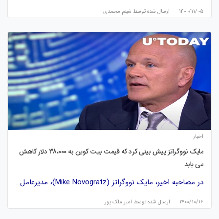
۱۴۰۰/۱۱/۰۵
ارسال شده توسط
شبنم محمدی
اخبار
مایک نووگراتز پیش بینی کرد که قیمت بیت کوین به 38،000 دلار کاهش
می یابد
در مصاحبه اخیر، مایک نووگراتز (Mike Novogratz)، مدیرعامل…
۱۴۰۰/۱۰/۱۶
ارسال شده توسط
امیر ملک پور