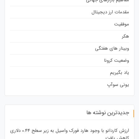
مقدمات ارز دیجیتال
موفقیت
هکر
وبینار های هفتگی
وضعیت کرونا
یاد بگیریم
یونی سوآپ
جدیدترین نوشته ها
ارزش کاردانو با وجود هارد فورک واسیل به زیر سطح 0.44 دلاری
کاهش یافت