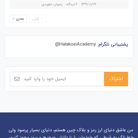
۱۳۹۹/۰۱/۲۶
۲ دیدگاه
رضوان حقوردی
قبلی
بعدی
پشتیبانی تلگرام:
HalakoeiAcademy@
من عاشق دنیای ارز رمز و بلاک چین هستم، دنیای بسیار پرسود ولی
خطرناک به شرطی که خودمان را با دانش صحیح و بروز مجهز کنیم،