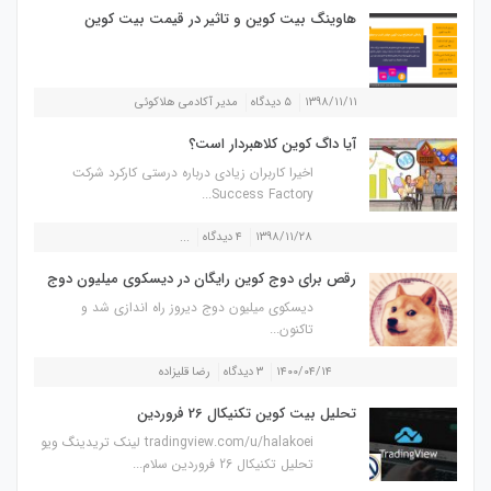
هاوینگ بیت کوین و تاثیر در قیمت بیت کوین
۱۳۹۸/۱۱/۱۱
۵ دیدگاه
مدیر آکادمی هلاکوئی
آیا داگ کوین کلاهبردار است؟
اخیرا کاربران زیادی درباره درستی کارکرد شرکت
Success Factory...
۱۳۹۸/۱۱/۲۸
۴ دیدگاه
...
رقص برای دوج کوین رایگان در دیسکوی میلیون دوج
دیسکوی میلیون دوج دیروز راه اندازی شد و
تاکنون...
۱۴۰۰/۰۴/۱۴
۳ دیدگاه
رضا قلیزاده
تحلیل بیت کوین تکنیکال 26 فروردین
tradingview.com/u/halakoei لینک تریدینگ ویو
تحلیل تکنیکال 26 فروردین سلام...