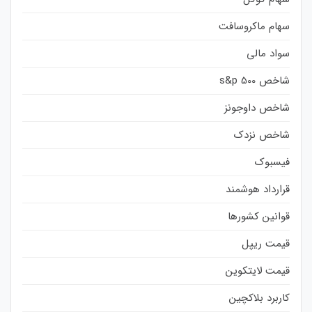
سهام ماکروسافت
سواد مالی
شاخص s&p 500
شاخص داوجونز
شاخص نزدک
فیسبوک
قرارداد هوشمند
قوانین کشورها
قیمت ریپل
قیمت لایتکوین
کاربرد بلاکچین