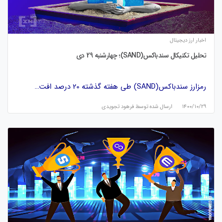
اخبار ارز دیجیتال
تحلیل تکنیکال سندباکس(SAND)؛ چهارشنبه 29 دی
رمزارز سندباکس(SAND) طی هفته گذشته 20 درصد افت…
۱۴۰۰/۱۰/۲۹
ارسال شده توسط
فرهود تجویدی