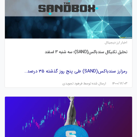
اخبار ارز دیجیتال
تحلیل تکنیکال سندباکس(SAND)؛ سه شنبه 3 اسفند
رمزارز سندباکس(SAND) طی پنج روز گذشته 35 درصد…
۱۴۰۰/۱۲/۰۳
ارسال شده توسط
فرهود تجویدی