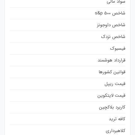
سواد مالی
شاخص s&p 500
شاخص داوجونز
شاخص نزدک
فیسبوک
قرارداد هوشمند
قوانین کشورها
قیمت ریپل
قیمت لایتکوین
کاربرد بلاکچین
کافه ترید
کلاهبرداری