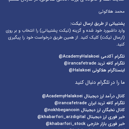
محمد هلاکوئی
پشتیبانی از طریق ارسال تیکت:
وارد داشبورد خود شده و گزینه (
تیکت پشتیبانی
) را انتخاب و بر روی
(
ارسال تیکت
) کلیک کنید. از همین طریق درخواست خود را پیگیری
کنید.
تلگرام آکادمی
AcademyHalakoei@
تلگرام کافه ترید
irancafetrade@
اینستاگرام هلاکوئی
Halakoei@
ما را در تلگرام دنبال کنید
کانال درآمد ارز دیجیتال
AcademyHalakoei@
تلگرام کافه ترید ایران
irancafetrade@
کانال نخبگان ارز دیجیتال
nokhbegancoin@
خبر فوری ارز دیجیتال
khabarfori_arzdigital@
خبر فوری بازار خارجی
khabarfori_stock@