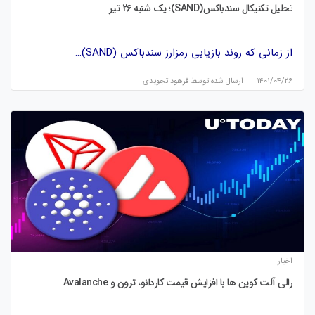
تحلیل تکنیکال سندباکس(SAND)؛ یک شنبه 26 تیر
از زمانی که روند بازیابی رمزارز سندباکس (SAND)…
۱۴۰۱/۰۴/۲۶
ارسال شده توسط
فرهود تجویدی
اخبار
رالی آلت کوین ها با افزایش قیمت کاردانو، ترون و Avalanche