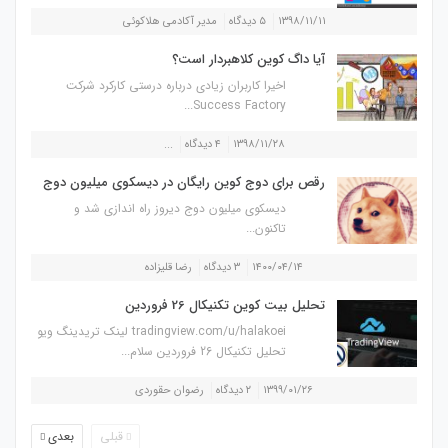
۱۳۹۸/۱۱/۱۱
۵ دیدگاه
مدیر آکادمی هلاکوئی
آیا داگ کوین کلاهبردار است؟
اخیرا کاربران زیادی درباره درستی کارکرد شرکت
Success Factory...
۱۳۹۸/۱۱/۲۸
۴ دیدگاه
...
رقص برای دوج کوین رایگان در دیسکوی میلیون دوج
دیسکوی میلیون دوج دیروز راه اندازی شد و
تاکنون...
۱۴۰۰/۰۴/۱۴
۳ دیدگاه
رضا قلیزاده
تحلیل بیت کوین تکنیکال 26 فروردین
tradingview.com/u/halakoei لینک تریدینگ ویو
تحلیل تکنیکال 26 فروردین سلام...
۱۳۹۹/۰۱/۲۶
۲ دیدگاه
رضوان حقوردی
قبلی
بعدی