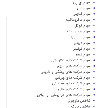
سهام اچ پی
سهام اپل
سهام آمازون
سهام ماکروسافت
سهام گوگل
سهام فیس بوک
سهام علی بابا
سهام دیزنی
سهام توئیتر
سهام تسلا
سهام شرکت های تکنولوژی
سهام شرکت های انرژی
سهام شرکت های پزشکی و داروئی
سهام شرکت های ورزشی
سهام شرکت های سینمائی
سهام شرکت های مالی
سهام شرکت های هواپیمایی و ایرلاین
شاخص داوجونز
شاخص نزدک