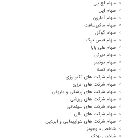
سهام اچ پی
سهام اپل
سهام آمازون
سهام ماکروسافت
سهام گوگل
سهام فیس بوک
سهام علی بابا
سهام دیزنی
سهام توئیتر
سهام تسلا
سهام شرکت های تکنولوژی
سهام شرکت های انرژی
سهام شرکت های پزشکی و داروئی
سهام شرکت های ورزشی
سهام شرکت های سینمائی
سهام شرکت های مالی
سهام شرکت های هواپیمایی و ایرلاین
شاخص داوجونز
شاخص نزدک