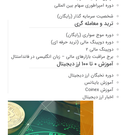
دوره امپراطوری سهام بین المللی
شخصیت سرمایه گذار (رایگان)
ترید و معامله گری
دوره موج سواری (رایگان)
دوره دوپینگ مالی (ترید حرفه ای)
دوپینگ مالی ۲
برج مراقبت بازارهای مالی – زبان انگلیسی در فاندامنتال
آموزش 0 تا 100 ارز دیجیتال
دوره نخبگان ارز دیجیتال
آموزش باینانس
آموزش Coinex
اخبار ارز دیجیتال