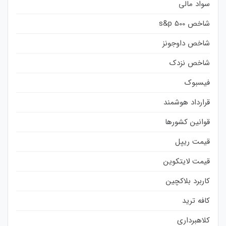
سواد مالی
شاخص s&p 500
شاخص داوجونز
شاخص نزدک
فیسبوک
قرارداد هوشمند
قوانین کشورها
قیمت ریپل
قیمت لایتکوین
کاربرد بلاکچین
کافه ترید
کلاهبرداری